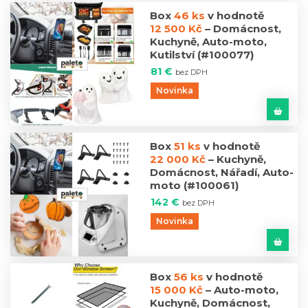
Box
46 ks
v hodnotě
12 500 Kč
–
Domácnost,
Kuchyně, Auto-moto,
Kutilství
(#100077)
81
€
bez DPH
Novinka
Box
51 ks
v hodnotě
22 000 Kč
–
Kuchyně,
Domácnost, Nářadí, Auto-
moto
(#100061)
142
€
bez DPH
Novinka
Box
56 ks
v hodnotě
15 000 Kč
–
Auto-moto,
Kuchyně, Domácnost,