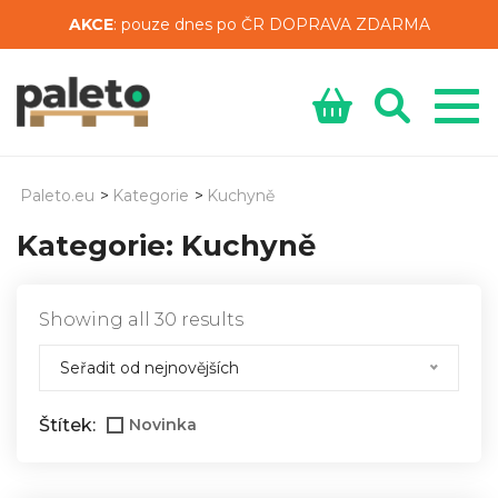
AKCE
: pouze dnes po ČR DOPRAVA ZDARMA
Paleto.eu
>
Kategorie
>
Kuchyně
Kategorie:
Kuchyně
Sorted
Showing all 30 results
by
Seřadit od nejnovějších
latest
Novinka
Štítek: