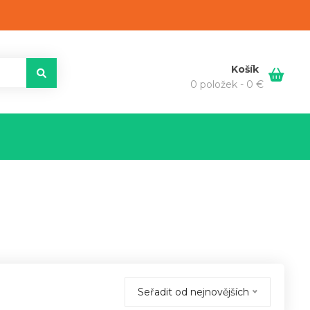
Košík
0 položek -
0
€
Seřadit od nejnovějších