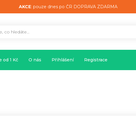
AKCE
: pouze dnes po ČR DOPRAVA ZDARMA
 od 1 Kč
O nás
Přihlášení
Registrace