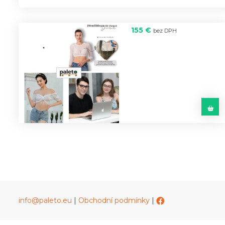
155
€
bez DPH
Box
66 ks
v hodnotě
25 500 Kč
–
Obuv,
Móda
(#92418)
info@paleto.eu
|
Obchodní podmínky
|