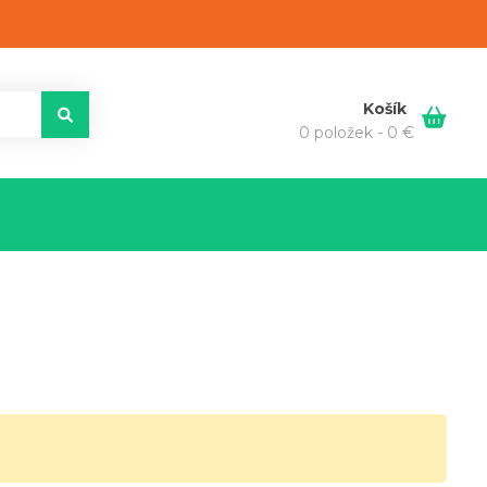
Košík
0 položek -
0
€