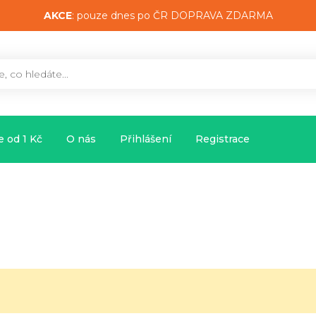
AKCE
: pouze dnes po ČR DOPRAVA ZDARMA
 od 1 Kč
O nás
Přihlášení
Registrace