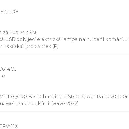
45KLLXH
 za kus: 742 Kč)
cká USB dobíjecí elektrická lampa na hubení komárů 
ní škůdců pro dvorek (P)
1C6F4QJ
oje
W PD QC3.0 Fast Charging USB C Power Bank 20000mah
wei iPad a dalšími. [verze 2022]
KTPVY4X