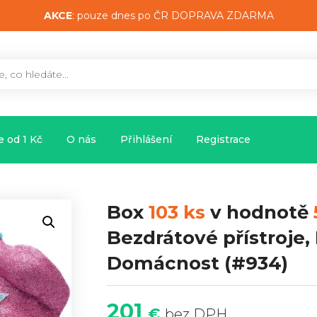
AKCE
: pouze dnes po ČR DOPRAVA ZDARMA
 od 1 Kč
O nás
Přihlášení
Registrace
Box
103 ks
v hodnotě
Bezdrátové přístroje,
Domácnost
(#934)
201
€
bez DPH