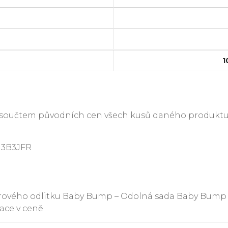
1
je součtem původních cen všech kusů daného produktu
H3B3JFR
ového odlitku Baby Bump – Odolná sada Baby Bump Pl
ace v ceně