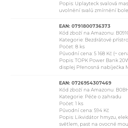
Popis: Uplayteck svalová mas
uvolnění svalů zmírnění bole
EAN: 0791800736373
Kód zboží na Amazonu: B09
Kategorie: Bezdrátové přístr
Počet: 8 ks
Původní cena: 5 168 Kč (~ cena
Popis: TOPK Power Bank 20W 
displej Přenosná nabíječka
EAN: 0726954307469
Kód zboží na Amazonu: B0
Kategorie: Péče o zahradu
Počet: 1 ks
Původní cena: 594 Kč
Popis: Likvidátor hmyzu, el
světlem, past na ovocné mou