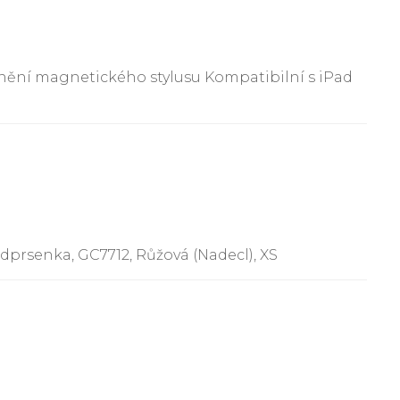
onění magnetického stylusu Kompatibilní s iPad
prsenka, GC7712, Růžová (Nadecl), XS