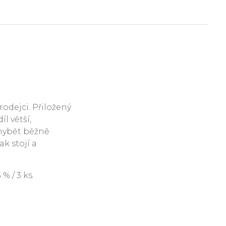
rodejci. Přiložený
l větší,
hybět běžně
ak stojí a
 / 3 ks.