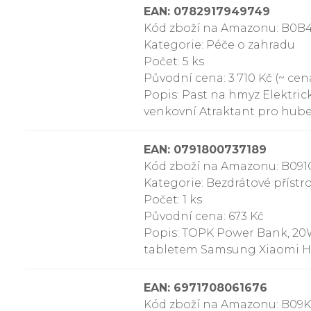
EAN: 0782917949749
Kód zboží na Amazonu: B0B
Kategorie: Péče o zahradu
Počet: 5 ks
Původní cena: 3 710 Kč (~ cena
Popis: Past na hmyz Elektri
venkovní Atraktant pro hube
EAN: 0791800737189
Kód zboží na Amazonu: B09
Kategorie: Bezdrátové přístr
Počet: 1 ks
Původní cena: 673 Kč
Popis: TOPK Power Bank, 20
tabletem Samsung Xiaomi Hua
EAN: 6971708061676
Kód zboží na Amazonu: B09