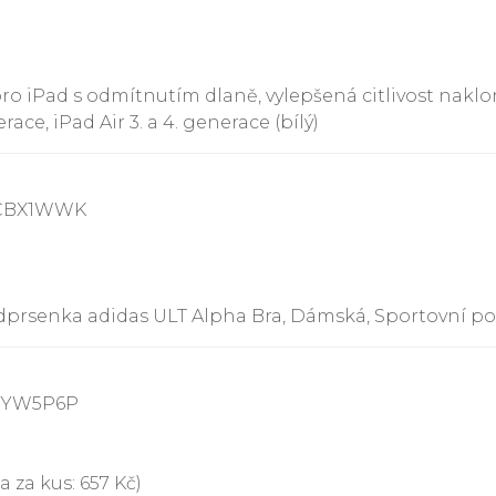
ro iPad s odmítnutím dlaně, vylepšená citlivost nakl
nerace, iPad Air 3. a 4. generace (bílý)
8CBX1WWK
prsenka adidas ULT Alpha Bra, Dámská, Sportovní pod
8YYW5P6P
 za kus: 657 Kč)