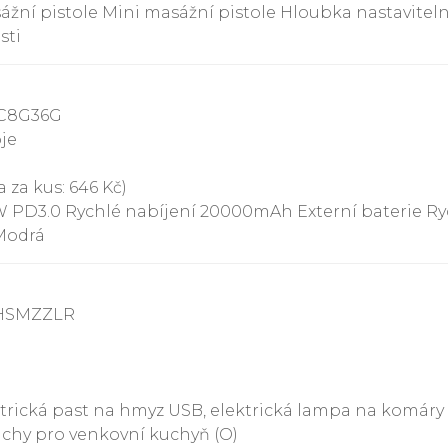
ážní pistole Mini masážní pistole Hloubka nastaviteln
sti
1C8G36G
oje
 za kus: 646 Kč)
PD3.0 Rychlé nabíjení 20000mAh Externí baterie Rych
 Modrá
BHSMZZLR
ektrická past na hmyz USB, elektrická lampa na komár
chy pro venkovní kuchyň (O)