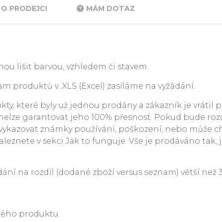
O PRODEJCI
MÁM DOTAZ
ou lišit barvou, vzhledem či stavem.
m produktů v .XLS (Excel) zasíláme na vyžádání.
y, které byly už jednou prodány a zákazník je vrátil p
. nelze garantovat jeho 100% přesnost. Pokud bude rozdí
ykazovat známky používání, poškození, nebo může c
leznete v sekci Jak to funguje. Vše je prodáváno tak, j
 na rozdíl (dodané zboží versus seznam) větší než 3 %
ného produktu.