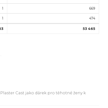
1
669
1
474
03
53 465
.
aster Cast jako dárek pro těhotné ženy k