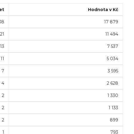
et
Hodnota v Kč
38
17 879
21
11 494
13
7 537
11
5 034
7
3 595
4
2 628
2
1 330
2
1 133
2
899
1
793