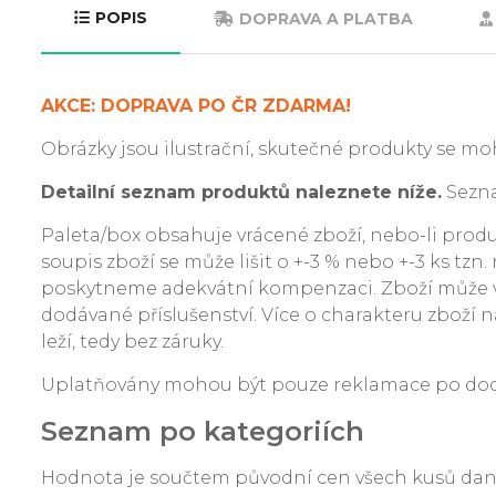
POPIS
DOPRAVA A PLATBA
AKCE: DOPRAVA PO ČR ZDARMA!
Obrázky jsou ilustrační, skutečné produkty se moh
Detailní seznam produktů naleznete níže.
Sezna
Paleta/box obsahuje vrácené zboží, nebo-li produkt
soupis zboží se může lišit o +-3 % nebo +-3 ks tzn
poskytneme adekvátní kompenzaci. Zboží může v
dodávané příslušenství. Více o charakteru zboží na
leží, tedy bez záruky.
Uplatňovány mohou být pouze reklamace po dodání
Seznam po kategoriích
Hodnota je součtem původní cen všech kusů da