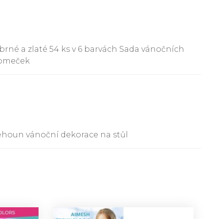
rné a zlaté 54 ks v 6 barvách Sada vánočních
romeček
běhoun vánoční dekorace na stůl