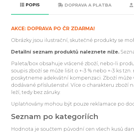
POPIS
DOPRAVA A PLATBA
AKCE: DOPRAVA PO ČR ZDARMA!
Obrázky jsou ilustrační, skutečné produkty se moh
Detailní seznam produktů naleznete níže.
Sezna
Paleta/box obsahuje vrácené zboží, nebo-li produkt
soupis zboží se může lišit o +-3 % nebo +-3 ks tzn
poskytneme adekvátní kompenzaci. Zboží může v
dodávané příslušenství. Více o charakteru zboží na
leží, tedy bez záruky.
Uplatňovány mohou být pouze reklamace po dodání
Seznam po kategoriích
Hodnota je součtem původní cen všech kusů da