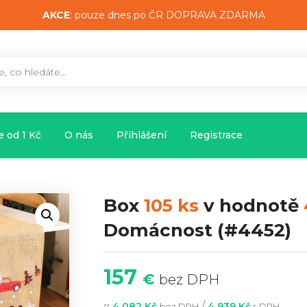
AKCE
: pouze dnes po ČR DOPRAVA ZDARMA
 od 1 Kč
O nás
Přihlášení
Registrace
Box
105 ks
v hodnotě
Domácnost
(#4452)
157
€
bez DPH
~
/
4 082 Kč
4 939 Kč
bez DPH
s DPH