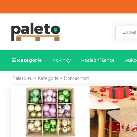
Kategorie
Novinky
Poslední šance
Aukce
Paleto.eu
>
Kategorie
>
Domácnost