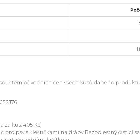
Poč
1
je součtem původních cen všech kusů daného produktu
J5SJ76
a za kus: 405 Kč)
č pro psy s kleštičkami na drápy Bezbolestný čistící s
t z kartáče jedním tlačítkem