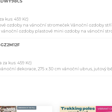
0BDWY98CS
za kus: 459 Kč)
ové ozdoby na vánoční stromeček Vánoční ozdoby stříb
 vánoční ozdoby plastové mini ozdoby na vánoční st
BGZ2M12F
 za kus: 459 Kč)
ánoční dekorace, 275 x 30 cm vánoční ubrus, jutový 