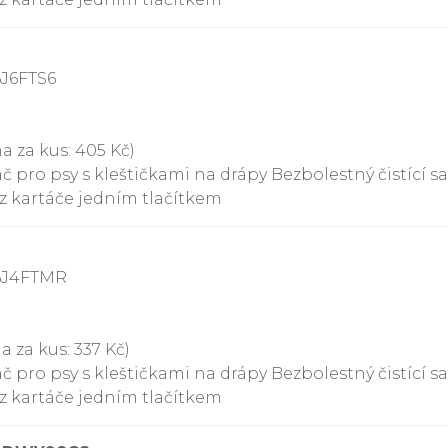
6J6FTS6
a za kus: 405 Kč)
č pro psy s kleštičkami na drápy Bezbolestný čistící s
t z kartáče jedním tlačítkem
6J4FTMR
a za kus: 337 Kč)
č pro psy s kleštičkami na drápy Bezbolestný čistící s
t z kartáče jedním tlačítkem