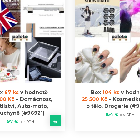
ox
67 ks
v hodnotě
Box
104 ks
v hodn
000 Kč
–
Domácnost,
25 500 Kč
–
Kosmetika
tilství, Auto-moto,
o tělo, Drogerie
(#9
uchyně
(#96921)
164
€
bez DPH
97
€
bez DPH