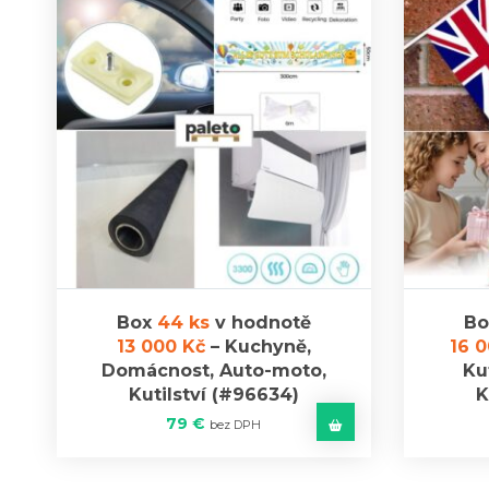
Box
44 ks
v hodnotě
B
13 000 Kč
–
Kuchyně,
16 
Domácnost, Auto-moto,
Ku
Kutilství
(#96634)
K
79
€
bez DPH