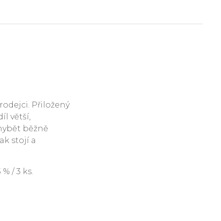
rodejci. Přiložený
l větší,
hybět běžně
ak stojí a
 / 3 ks.