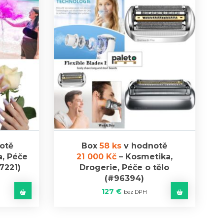
otě
Box
58 ks
v hodnotě
, Péče
21 000 Kč
–
Kosmetika,
7221)
Drogerie, Péče o tělo
(#96394)
127
€
bez DPH