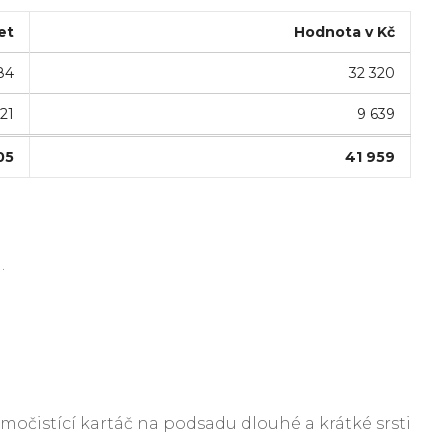
et
Hodnota v Kč
84
32 320
21
9 639
05
41 959
.
amočistící kartáč na podsadu dlouhé a krátké srsti