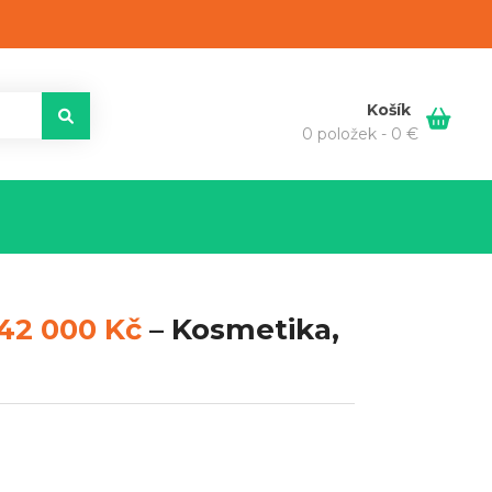
Košík
0 položek -
0
€
42 000 Kč
–
Kosmetika,