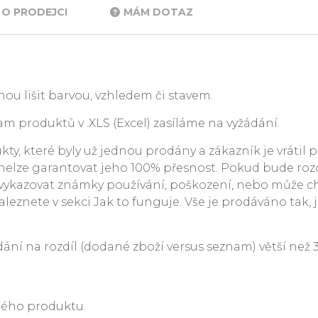
O PRODEJCI
MÁM DOTAZ
ou lišit barvou, vzhledem či stavem.
m produktů v .XLS (Excel) zasíláme na vyžádání.
y, které byly už jednou prodány a zákazník je vrátil p
. nelze garantovat jeho 100% přesnost. Pokud bude rozdí
ykazovat známky používání, poškození, nebo může c
leznete v sekci Jak to funguje. Vše je prodáváno tak, j
 na rozdíl (dodané zboží versus seznam) větší než 3 %
ného produktu.