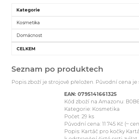
Kategorie
Kosmetika
Domácnost
CELKEM
Seznam po produktech
Popis zboží je strojově přeložen. Původní cena 
EAN: 0795141661325
Kód zboží na Amazonu: B0B6
Kategorie: Kosmetika
Počet: 29 ks
Původní cena: 11 745 Kč (~ cen
Popis: Kartáč pro kočky Kartá
k odstranění čisté srsti zvířa