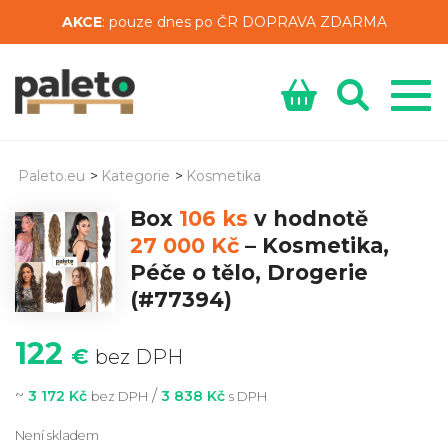
AKCE
: pouze dnes po ČR DOPRAVA ZDARMA
Paleto.eu
>
Kategorie
>
Kosmetika
Box
106 ks
v hodnotě
27 000 Kč
–
Kosmetika,
Péče o tělo, Drogerie
(#77394)
122
€
bez DPH
~
/
3 172 Kč
3 838 Kč
bez DPH
s DPH
Není skladem