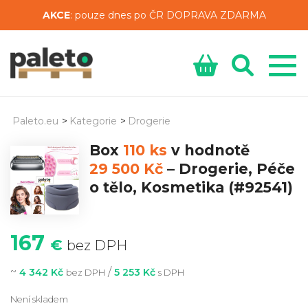
AKCE
: pouze dnes po ČR DOPRAVA ZDARMA
Paleto.eu
>
Kategorie
>
Drogerie
Box
110 ks
v hodnotě
29 500 Kč
–
Drogerie, Péče
o tělo, Kosmetika
(#92541)
167
€
bez DPH
~
/
4 342 Kč
5 253 Kč
bez DPH
s DPH
Není skladem