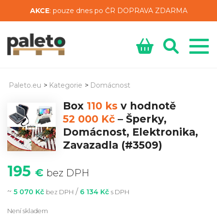
AKCE
: pouze dnes po ČR DOPRAVA ZDARMA
Paleto.eu
>
Kategorie
>
Domácnost
Box
110 ks
v hodnotě
52 000 Kč
–
Šperky,
Domácnost, Elektronika,
Zavazadla
(#3509)
195
€
bez DPH
~
/
5 070 Kč
6 134 Kč
bez DPH
s DPH
Není skladem