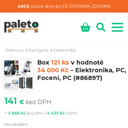
AKCE
: pouze dnes po ČR DOPRAVA ZDARMA
Paleto.eu
>
Kategorie
>
Elektronika
Box
121 ks
v hodnotě
34 000 Kč
–
Elektronika, PC,
Focení, PC
(#86897)
141
€
bez DPH
~
/
3 666 Kč
4 435 Kč
bez DPH
s DPH
Není skladem