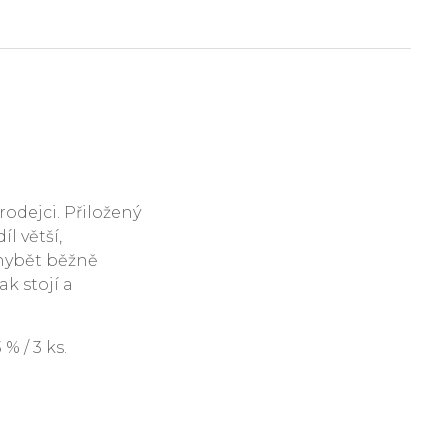
rodejci. Přiložený
l větší,
hybět běžně
ak stojí a
 / 3 ks.