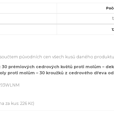
Poč
1
1
je součtem původních cen všech kusů daného produktu
 30 prémiových cedrových květů proti molům – dekor
 moly proti molům – 30 kroužků z cedrového dřeva o
7N93WLNM
a za kus: 226 Kč)