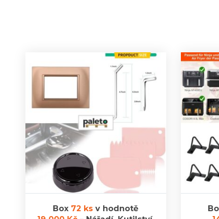
Box
72 ks
v hodnotě
B