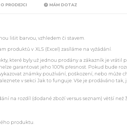
O PRODEJCI
MÁM DOTAZ
ou lišit barvou, vzhledem či stavem.
m produktů v .XLS (Excel) zasíláme na vyžádání.
y, které byly už jednou prodány a zákazník je vrátil p
. nelze garantovat jeho 100% přesnost. Pokud bude rozdí
ykazovat známky používání, poškození, nebo může c
leznete v sekci Jak to funguje. Vše je prodáváno tak, j
 na rozdíl (dodané zboží versus seznam) větší než 3 %
ného produktu.