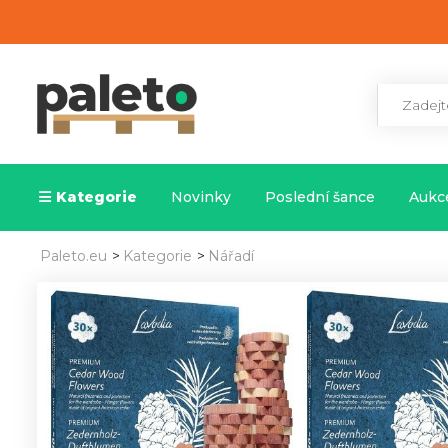
Kategorie
Novinky
Poslední šance
Aukce
Paleto.eu
>
Kategorie
>
Nářadí