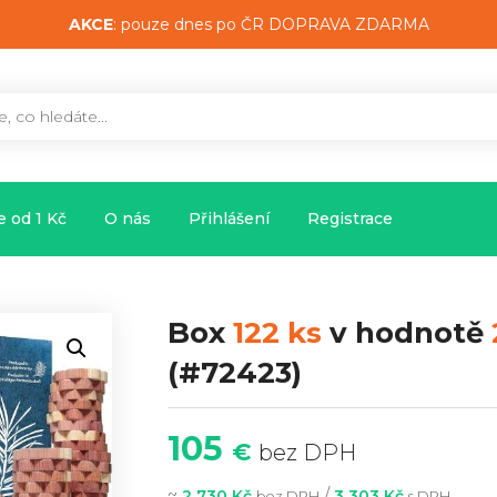
AKCE
: pouze dnes po ČR DOPRAVA ZDARMA
 od 1 Kč
O nás
Přihlášení
Registrace
Box
122 ks
v hodnotě
(#72423)
105
€
bez DPH
~
/
2 730 Kč
3 303 Kč
bez DPH
s DPH