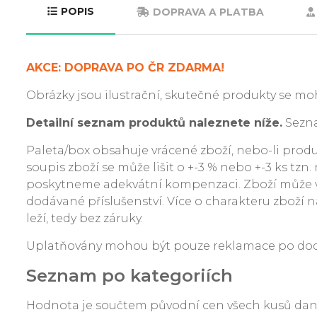
POPIS
DOPRAVA A PLATBA
AKCE: DOPRAVA PO ČR ZDARMA!
Obrázky jsou ilustrační, skutečné produkty se moh
Detailní seznam produktů naleznete níže.
Sezna
Paleta/box obsahuje vrácené zboží, nebo-li produkt
soupis zboží se může lišit o +-3 % nebo +-3 ks tzn
poskytneme adekvátní kompenzaci. Zboží může v
dodávané příslušenství. Více o charakteru zboží na
leží, tedy bez záruky.
Uplatňovány mohou být pouze reklamace po dodání
Seznam po kategoriích
Hodnota je součtem původní cen všech kusů da