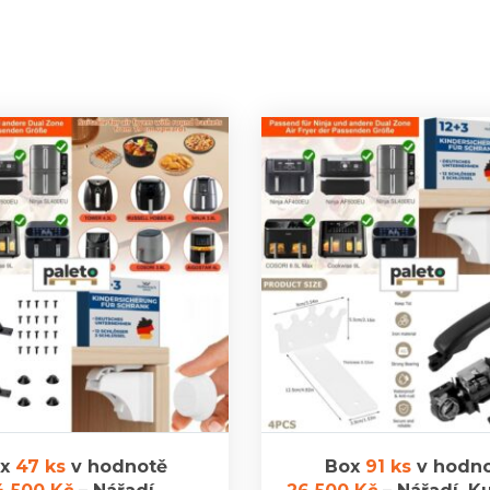
ox
47 ks
v hodnotě
Box
91 ks
v hodn