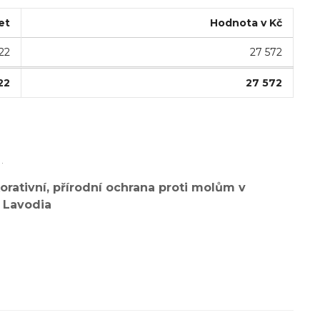
et
Hodnota v Kč
22
27 572
22
27 572
.
ativní, přírodní ochrana proti molům v
d Lavodia