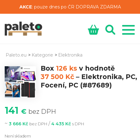
AKCE
: pouze dnes po ČR DOPRAVA ZDARMA
Paleto.eu
>
Kategorie
>
Elektronika
Box
126 ks
v hodnotě
37 500 Kč
–
Elektronika, PC,
Focení, PC
(#87689)
141
€
bez DPH
~
/
3 666 Kč
4 435 Kč
bez DPH
s DPH
Není skladem