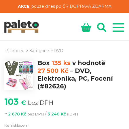
AKCE
: pouze dnes po ČR DOPRAVA ZDARMA
Paleto.eu
>
Kategorie
>
DVD
Box
135 ks
v hodnotě
27 500 Kč
–
DVD,
Elektronika, PC, Focení
(#82626)
103
€
bez DPH
~
/
2 678 Kč
3 240 Kč
bez DPH
s DPH
Není skladem