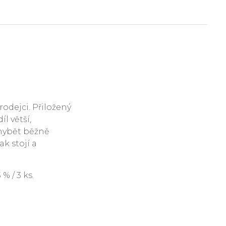
rodejci. Přiložený
l větší,
hybět běžně
ak stojí a
 / 3 ks.