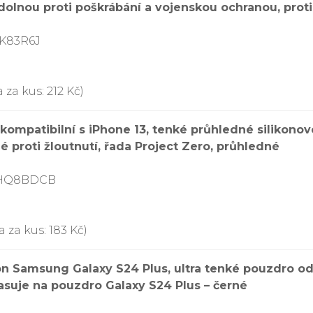
olnou proti poškrábání a vojenskou ochranou, proti
9K83R6J
 za kus: 212 Kč)
kompatibilní s iPhone 13, tenké průhledné silikono
 proti žloutnutí, řada Project Zero, průhledné
BHQ8BDCB
 za kus: 183 Kč)
on Samsung Galaxy S24 Plus, ultra tenké pouzdro o
suje na pouzdro Galaxy S24 Plus – černé