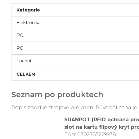
Kategorie
Elektronika
PC
PC
Focení
CELKEM
Seznam po produktech
Popis zboží je strojově přeložen. Původní cena 
SUANPOT [RFID ochrana pro
slot na kartu flipový kryt
EAN: 0702385229938