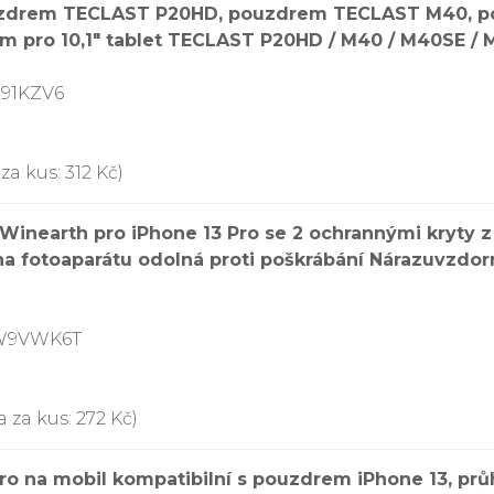
ouzdrem TECLAST P20HD, pouzdrem TECLAST M40, p
 pro 10,1″ tablet TECLAST P20HD / M40 / M40SE / M
L91KZV6
a kus: 312 Kč)
 Winearth pro iPhone 13 Pro se 2 ochrannými kryty 
na fotoaparátu odolná proti poškrábání Nárazuvzdor
9W9VWK6T
 za kus: 272 Kč)
ro na mobil kompatibilní s pouzdrem iPhone 13, pr