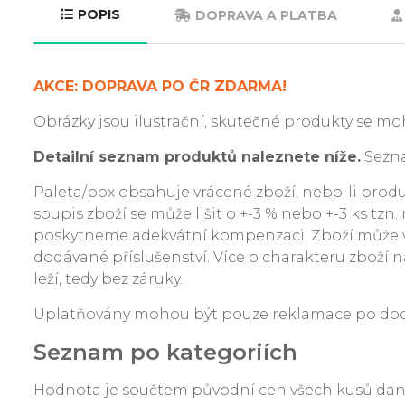
POPIS
DOPRAVA A PLATBA
AKCE: DOPRAVA PO ČR ZDARMA!
Obrázky jsou ilustrační, skutečné produkty se moh
Detailní seznam produktů naleznete níže.
Sezna
Paleta/box obsahuje vrácené zboží, nebo-li produkt
soupis zboží se může lišit o +-3 % nebo +-3 ks tzn
poskytneme adekvátní kompenzaci. Zboží může v
dodávané příslušenství. Více o charakteru zboží na
leží, tedy bez záruky.
Uplatňovány mohou být pouze reklamace po dodání
Seznam po kategoriích
Hodnota je součtem původní cen všech kusů da