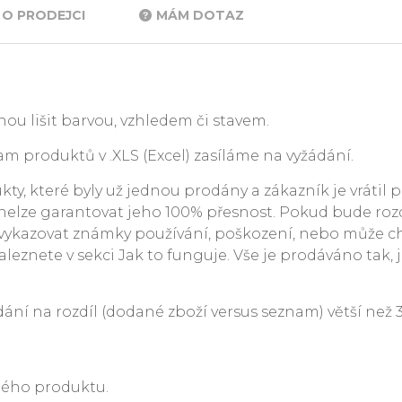
O PRODEJCI
MÁM DOTAZ
ou lišit barvou, vzhledem či stavem.
m produktů v .XLS (Excel) zasíláme na vyžádání.
y, které byly už jednou prodány a zákazník je vrátil p
. nelze garantovat jeho 100% přesnost. Pokud bude rozdí
ykazovat známky používání, poškození, nebo může c
leznete v sekci Jak to funguje. Vše je prodáváno tak, j
 na rozdíl (dodané zboží versus seznam) větší než 3 %
ného produktu.