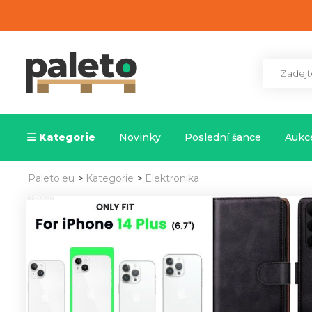
Kategorie
Novinky
Poslední šance
Aukce
Paleto.eu
>
Kategorie
>
Elektronika