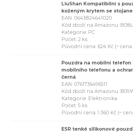
LiuShan Kompatibilní s p
koženým krytem se stojanem
EAN: 0643824641020
Kód zboží na Amazonu: B08
Kategorie: PC
Počet: 2 ks
Původní cena: 624 Kč (~ cena z
Pouzdra na mobilní telefon
mobilního telefonu a ochra
černá
EAN: 0761736496511
Kód zboží na Amazonu: B0
Kategorie: Elektronika
Počet: 5 ks
Původní cena: 1 360 Kč (~ cena
ESR tenké silikonové pouzd