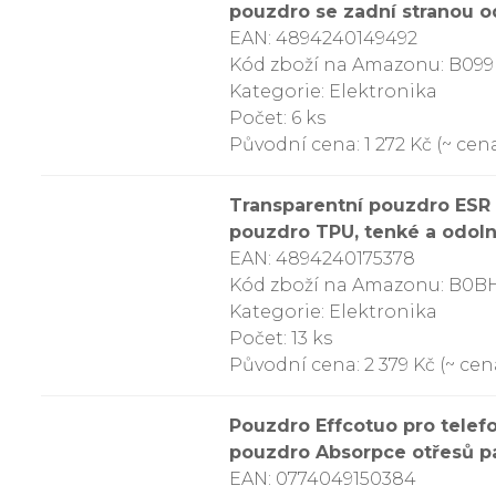
pouzdro se zadní stranou od
EAN: 4894240149492
Kód zboží na Amazonu: B09
Kategorie: Elektronika
Počet: 6 ks
Původní cena: 1 272 Kč (~ cena
Transparentní pouzdro ESR 
pouzdro TPU, tenké a odolné
EAN: 4894240175378
Kód zboží na Amazonu: B0
Kategorie: Elektronika
Počet: 13 ks
Původní cena: 2 379 Kč (~ cena
Pouzdro Effcotuo pro telef
pouzdro Absorpce otřesů pa
EAN: 0774049150384