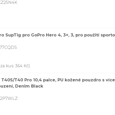
KZ25N4K
 SupTig pro GoPro Hero 4, 3+, 3, pro použití spor
G77CQDS
za kus: 364 Kč)
 T40S/T40 Pro 10,4 palce, PU kožené pouzdro s ví
uzení, Denim Black
9V2P7WLZ