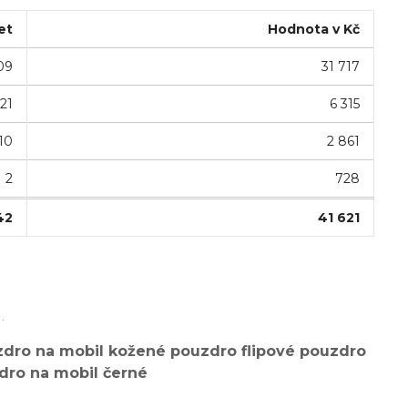
et
Hodnota v Kč
09
31 717
21
6 315
10
2 861
2
728
42
41 621
.
dro na mobil kožené pouzdro flipové pouzdro
zdro na mobil černé