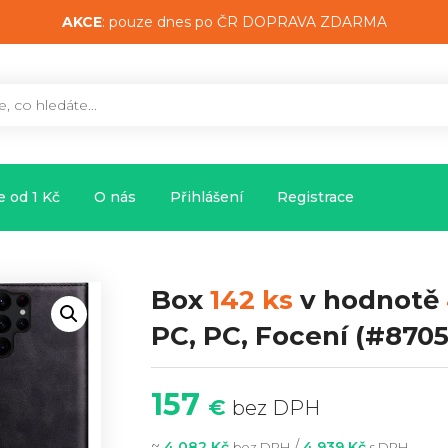
AKCE
: pouze dnes po ČR DOPRAVA ZDARMA
 od 1 Kč
O nás
Přihlášení
Registrace
Box
142 ks
v hodnotě
PC, PC, Focení
(#8705
157
€
bez DPH
~
/
4 082 Kč
4 939 Kč
bez DPH
s DPH