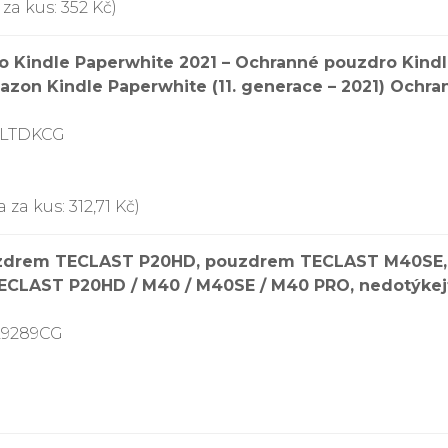
za kus: 352 Kč)
o Kindle Paperwhite 2021 – Ochranné pouzdro Kindl
on Kindle Paperwhite (11. generace – 2021) Ochra
SLTDKCG
 za kus: 312,71 Kč)
ouzdrem TECLAST P20HD, pouzdrem TECLAST M40SE,
TECLAST P20HD / M40 / M40SE / M40 PRO, nedotýkej
L9289CG