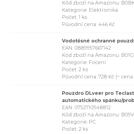
Kód zboží na Amazonu: B0B
Kategorie: Elektronika
Počet: 1 ks
Původní cena: 446 Kč
Vodotěsné ochranné pouzdro
EAN: 0889957667142
Kód zboží na Amazonu: B01
Kategorie: Focení
Počet: 2 ks
Původní cena: 728 Kč (~ cena 
Pouzdro DLveer pro Teclast
automatického spánku/prob
EAN: 0752710948812
Kód zboží na Amazonu: B0
Kategorie: PC
Počet: 2 ks