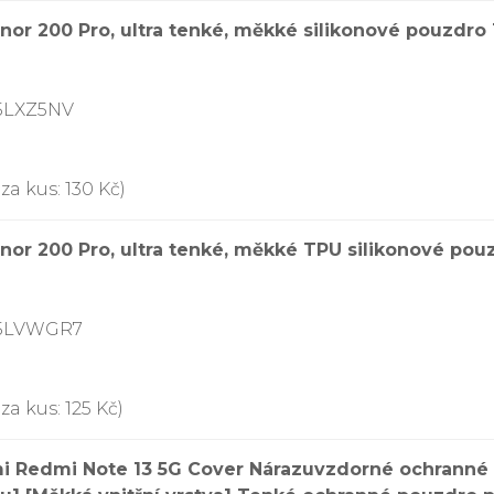
r 200 Pro, ultra tenké, měkké silikonové pouzdro 
5LXZ5NV
za kus: 130 Kč)
r 200 Pro, ultra tenké, měkké TPU silikonové pouz
D5LVWGR7
a kus: 125 Kč)
mi Redmi Note 13 5G Cover Nárazuvzdorné ochranné