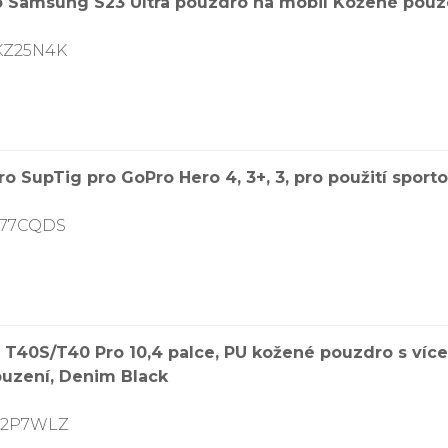
 pro Samsung S23 Ultra pouzdro na mobil Kožené pou
KZ25N4K
 SupTig pro GoPro Hero 4, 3+, 3, pro použití spor
G77CQDS
 T40S/T40 Pro 10,4 palce, PU kožené pouzdro s ví
uzení, Denim Black
9V2P7WLZ