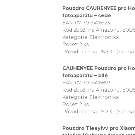
Pouzdro CAUHENYEE pro Hono
fotoaparátu – šedé
EAN: 0717019476923
Kód zboží na Amazonu: B0D
Kategorie: Elektronika
Počet: 2 ks
Původní cena: 260 Kč (~ cena 
CAUHENYEE Pouzdro pro Hono
fotoaparátu – bílé
EAN: 0717019476893
Kód zboží na Amazonu: B0
Kategorie: Elektronika
Počet: 2 ks
Původní cena: 250 Kč (~ cena z
Pouzdro Tieeyivv pro Xiao