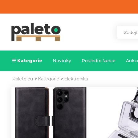
Kategorie
Novinky
Poslední šance
Aukce
Paleto.eu
>
Kategorie
>
Elektronika