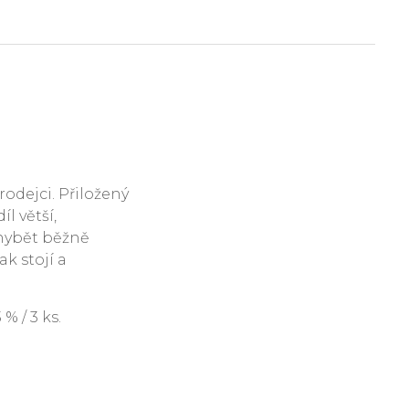
rodejci. Přiložený
l větší,
hybět běžně
ak stojí a
 / 3 ks.