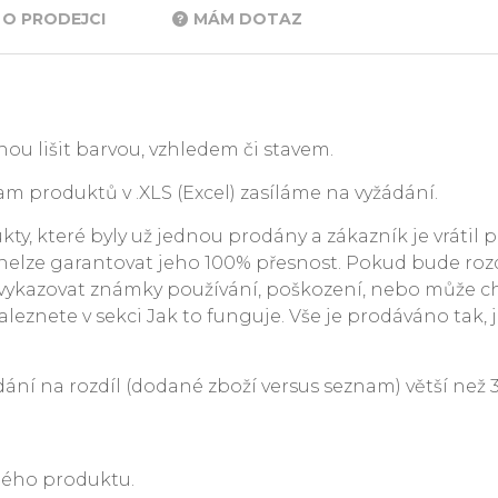
O PRODEJCI
MÁM DOTAZ
ou lišit barvou, vzhledem či stavem.
m produktů v .XLS (Excel) zasíláme na vyžádání.
y, které byly už jednou prodány a zákazník je vrátil p
. nelze garantovat jeho 100% přesnost. Pokud bude rozdí
ykazovat známky používání, poškození, nebo může c
leznete v sekci Jak to funguje. Vše je prodáváno tak, j
 na rozdíl (dodané zboží versus seznam) větší než 3 %
ného produktu.