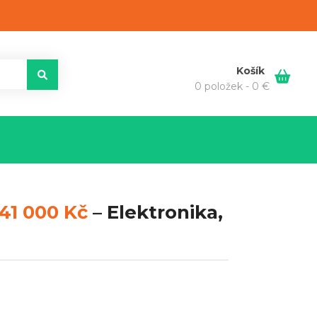
Košík
0 položek -
0
€
41 000 Kč
–
Elektronika,