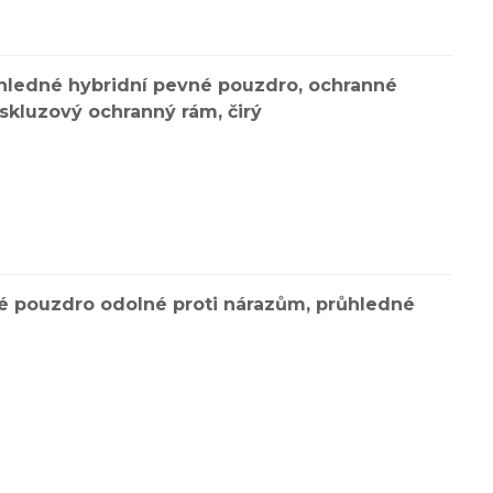
ůhledné hybridní pevné pouzdro, ochranné
skluzový ochranný rám, čirý
vé pouzdro odolné proti nárazům, průhledné