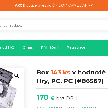
AKCE
: pouze dnes po ČR DOPRAVA ZDARMA
 od 1 Kč
O nás
Přihlášení
Registrace
Box
143 ks
v hodnotě
Hry, PC, PC
(#86567)
170
€
bez DPH
~
/
4 420 Kč
5 348 Kč
bez DPH
s DPH