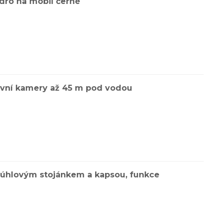
zdro na mobil černé
tovní kamery až 45 m pod vodou
ceúhlovým stojánkem a kapsou, funkce