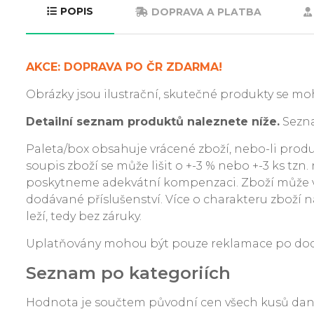
POPIS
DOPRAVA A PLATBA
AKCE: DOPRAVA PO ČR ZDARMA!
Obrázky jsou ilustrační, skutečné produkty se moh
Detailní seznam produktů naleznete níže.
Sezna
Paleta/box obsahuje vrácené zboží, nebo-li produkt
soupis zboží se může lišit o +-3 % nebo +-3 ks tzn
poskytneme adekvátní kompenzaci. Zboží může v
dodávané příslušenství. Více o charakteru zboží na
leží, tedy bez záruky.
Uplatňovány mohou být pouze reklamace po dodání
Seznam po kategoriích
Hodnota je součtem původní cen všech kusů da