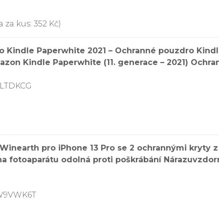
 za kus: 352 Kč)
o Kindle Paperwhite 2021 – Ochranné pouzdro Kindl
on Kindle Paperwhite (11. generace – 2021) Ochra
SLTDKCG
 Winearth pro iPhone 13 Pro se 2 ochrannými kryty 
na fotoaparátu odolná proti poškrábání Nárazuvzdor
9W9VWK6T