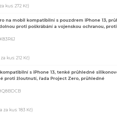
a kus: 272 Kč)
ro na mobil kompatibilní s pouzdrem iPhone 13, pr
olnou proti poškrábání a vojenskou ochranou, proti
9K83R6J
za kus: 212 Kč)
kompatibilní s iPhone 13, tenké průhledné silikono
 proti žloutnutí, řada Project Zero, průhledné
BHQ8BDCB
 za kus: 183 Kč)