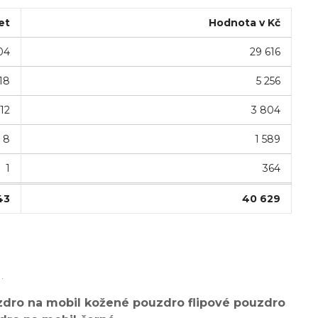
et
Hodnota v Kč
04
29 616
18
5 256
12
3 804
8
1 589
1
364
43
40 629
.
dro na mobil kožené pouzdro flipové pouzdro