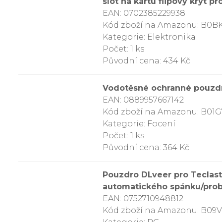
slot na kartu flipový kryt
EAN: 0702385229938
Kód zboží na Amazonu: B0B
Kategorie: Elektronika
Počet: 1 ks
Původní cena: 434 Kč
Vodotěsné ochranné pouzdro
EAN: 0889957667142
Kód zboží na Amazonu: B01
Kategorie: Focení
Počet: 1 ks
Původní cena: 364 Kč
Pouzdro DLveer pro Teclast
automatického spánku/prob
EAN: 0752710948812
Kód zboží na Amazonu: B0