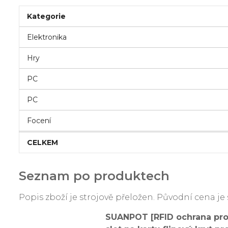
Kategorie
Elektronika
Hry
PC
PC
Focení
CELKEM
Seznam po produktech
Popis zboží je strojově přeložen. Původní cena 
SUANPOT [RFID ochrana pro