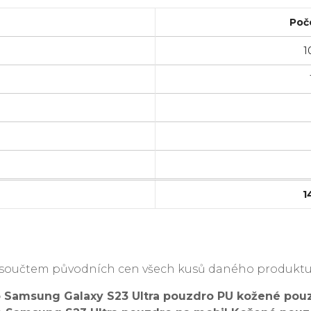
Poč
1
1
je součtem původních cen všech kusů daného produktu
 Samsung Galaxy S23 Ultra pouzdro PU kožené pouz