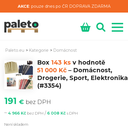
AKCE
: pouze dnes po ČR DOPRAVA ZDARMA
Paleto.eu
>
Kategorie
>
Domácnost
Box
143 ks
v hodnotě
51 000 Kč
–
Domácnost,
Drogerie, Sport, Elektronika
(#3354)
191
€
bez DPH
~
/
4 966 Kč
6 008 Kč
bez DPH
s DPH
Není skladem