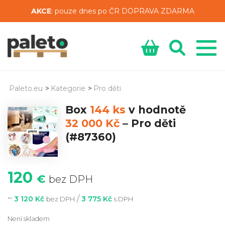
AKCE
: pouze dnes po ČR DOPRAVA ZDARMA
Paleto.eu
>
Kategorie
>
Pro děti
Box
144 ks
v hodnotě
32 000 Kč
–
Pro děti
(#87360)
120
€
bez DPH
~
/
3 120 Kč
3 775 Kč
bez DPH
s DPH
Není skladem