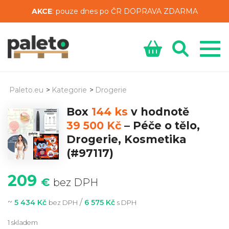
AKCE
: pouze dnes po ČR DOPRAVA ZDARMA
Paleto.eu
>
Kategorie
>
Drogerie
Box
144 ks
v hodnotě
39 500 Kč
–
Péče o tělo,
Drogerie, Kosmetika
(#97117)
209
€
bez DPH
~
/
5 434 Kč
6 575 Kč
bez DPH
s DPH
1 skladem