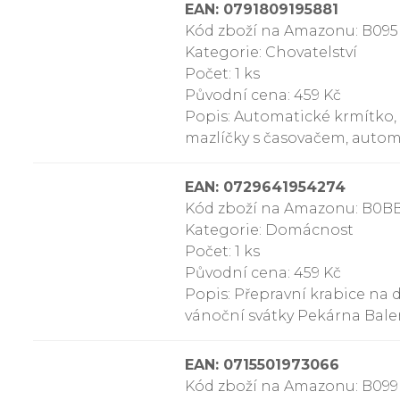
EAN: 0791809195881
Kód zboží na Amazonu: B09
Kategorie: Chovatelství
Počet: 1 ks
Původní cena: 459 Kč
Popis: Automatické krmítko,
mazlíčky s časovačem, autom
EAN: 0729641954274
Kód zboží na Amazonu: B0
Kategorie: Domácnost
Počet: 1 ks
Původní cena: 459 Kč
Popis: Přepravní krabice na 
vánoční svátky Pekárna Balení 
EAN: 0715501973066
Kód zboží na Amazonu: B09