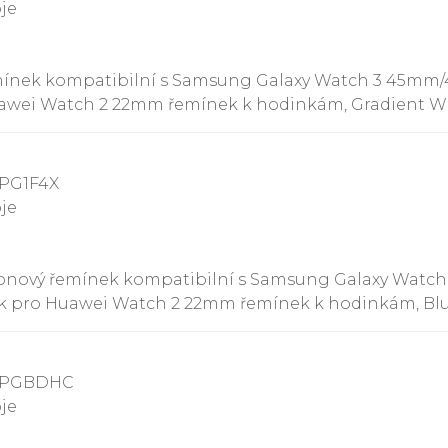
oje
emínek kompatibilní s Samsung Galaxy Watch 3 45mm/
uawei Watch 2 22mm řemínek k hodinkám, Gradient Wh
9PG1F4X
oje
ylonový řemínek kompatibilní s Samsung Galaxy Wat
ek pro Huawei Watch 2 22mm řemínek k hodinkám, Blu
99PGBDHC
oje