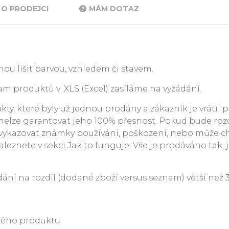
O PRODEJCI
MÁM DOTAZ
ou lišit barvou, vzhledem či stavem.
m produktů v .XLS (Excel) zasíláme na vyžádání.
y, které byly už jednou prodány a zákazník je vrátil p
. nelze garantovat jeho 100% přesnost. Pokud bude rozdí
ykazovat známky používání, poškození, nebo může c
leznete v sekci Jak to funguje. Vše je prodáváno tak, j
 na rozdíl (dodané zboží versus seznam) větší než 3 %
ného produktu.