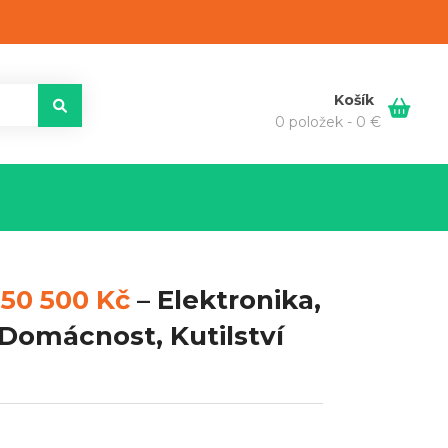
Košík
0 položek -
0
€
ě
50 500 Kč
–
Elektronika,
 Domácnost, Kutilství