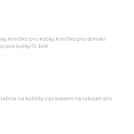
psy, krmítko pro kočky, krmítko pro domácí
o pro kočky 7L bílé
krabice na košíčky s provazem na rukojeti pro