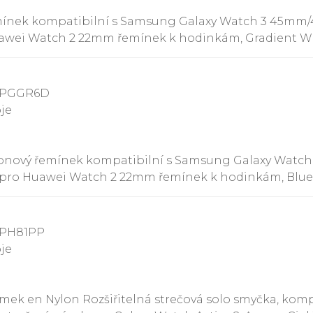
emínek kompatibilní s Samsung Galaxy Watch 3 45mm/
uawei Watch 2 22mm řemínek k hodinkám, Gradient Wh
99PGGR6D
oje
ylonový řemínek kompatibilní s Samsung Galaxy Wat
í pro Huawei Watch 2 22mm řemínek k hodinkám, Blue
9PH81PP
oje
mek en Nylon Rozšiřitelná strečová solo smyčka, ko