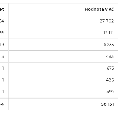
et
Hodnota v Kč
64
27 702
55
13 111
19
6 235
3
1 483
1
675
1
486
1
459
44
50 151