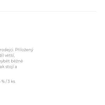
rodejci. Přiložený
l větší,
hybět běžně
ak stojí a
 / 3 ks.