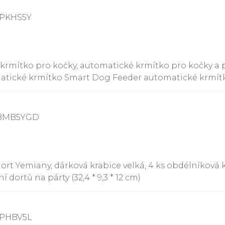
5PKHS5Y
 krmítko pro kočky, automatické krmítko pro kočky a 
atické krmítko Smart Dog Feeder automatické krmítk
BBMB5YGD
dort Yemiany, dárková krabice velká, 4 ks obdélníková 
dortů na párty (32,4 * 9,3 * 12 cm)
9PHBV5L