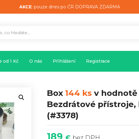
AKCE
: pouze dnes po ČR DOPRAVA ZDARMA
 od 1 Kč
O nás
Přihlášení
Registrace
Box
144 ks
v hodnot
Bezdrátové přístroje,
(#3378)
189
€
bez DPH