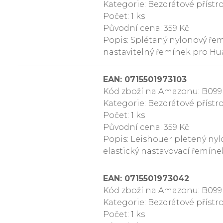
Kategorie: Bezdrátové přístr
Počet: 1 ks
Původní cena: 359 Kč
Popis: Splétaný nylonový ř
nastavitelný řemínek pro H
EAN: 0715501973103
Kód zboží na Amazonu: B09
Kategorie: Bezdrátové přístr
Počet: 1 ks
Původní cena: 359 Kč
Popis: Leishouer pletený n
elastický nastavovací řemín
EAN: 0715501973042
Kód zboží na Amazonu: B0
Kategorie: Bezdrátové přístr
Počet: 1 ks