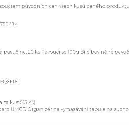
je součtem původních cen všech kusů daného produktu
67584JK
 pavučina, 20 ks Pavouci se 100g Bílé bavlněné pav
83FQXFRG
 za kus: 513 Kč)
pero UMCD Organizér na vymazávání tabule na sucho p