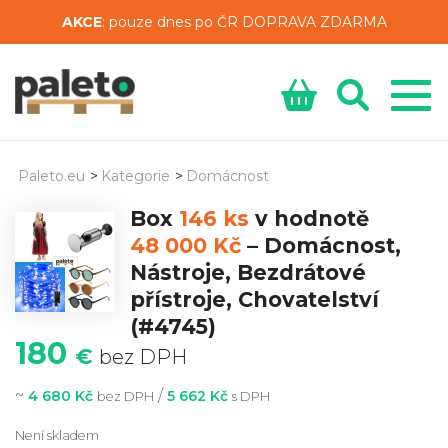
AKCE
: pouze dnes po ČR DOPRAVA ZDARMA
Paleto.eu
>
Kategorie
>
Domácnost
Box
146 ks
v hodnotě
48 000 Kč
–
Domácnost,
Nástroje, Bezdrátové
přístroje, Chovatelství
(#4745)
180
€
bez DPH
~
/
4 680 Kč
5 662 Kč
bez DPH
s DPH
Není skladem