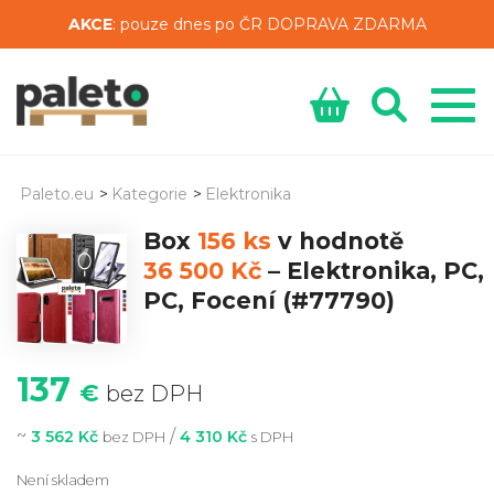
AKCE
: pouze dnes po ČR DOPRAVA ZDARMA
Paleto.eu
>
Kategorie
>
Elektronika
Box
156 ks
v hodnotě
36 500 Kč
–
Elektronika, PC,
PC, Focení
(#77790)
137
€
bez DPH
~
/
3 562 Kč
4 310 Kč
bez DPH
s DPH
Není skladem