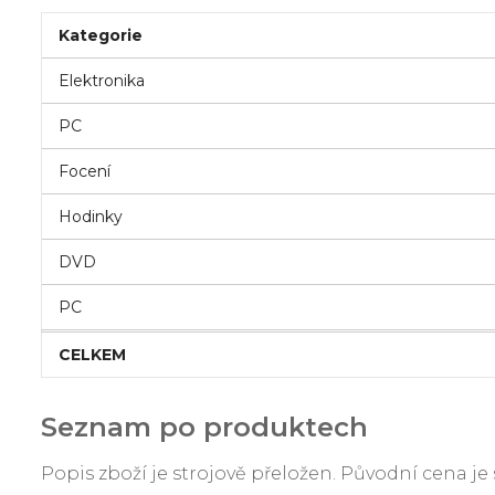
Kategorie
Elektronika
PC
Focení
Hodinky
DVD
PC
CELKEM
Seznam po produktech
Popis zboží je strojově přeložen. Původní cena 