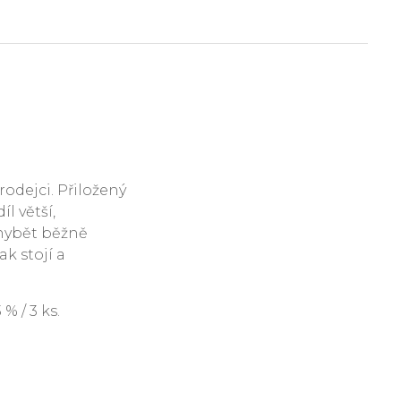
rodejci. Přiložený
l větší,
hybět běžně
ak stojí a
 / 3 ks.