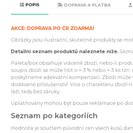
POPIS
DOPRAVA A PLATBA
AKCE: DOPRAVA PO ČR ZDARMA!
Obrázky jsou ilustrační, skutečné produkty se moh
Detailní seznam produktů naleznete níže.
Sezna
Paleta/box obsahuje vrácené zboží, nebo-li produkt
soupis zboží se může lišit o +-3 % nebo +-3 ks tzn
poskytneme adekvátní kompenzaci. Zboží může v
dodávané příslušenství. Více o charakteru zboží na
leží, tedy bez záruky.
Uplatňovány mohou být pouze reklamace po dodání
Seznam po kategoriích
Hodnota je součtem původní cen všech kusů da