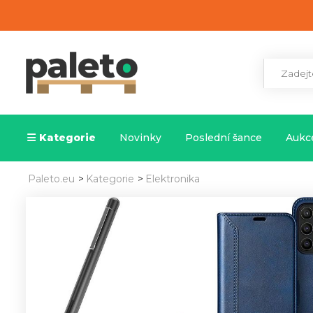
Kategorie
Novinky
Poslední šance
Aukce
Paleto.eu
>
Kategorie
>
Elektronika