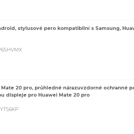
droid, stylusové pero kompatibilní s Samsung, Huaw
CP6SHVMX
Mate 20 pro, průhledné nárazuvzdorné ochranné po
ou displeje pro Huawei Mate 20 pro
RYTS6KP