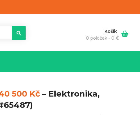
Košík
0 položek -
0
€
40 500 Kč
–
Elektronika,
#65487)