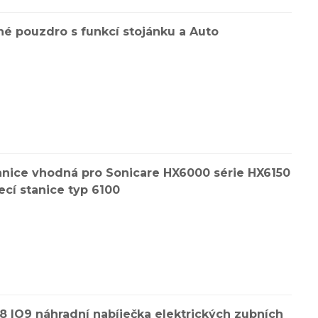
nné pouzdro s funkcí stojánku a Auto
anice vhodná pro Sonicare HX6000 série HX6150
cí stanice typ 6100
8 IO9 náhradní nabíječka elektrických zubních