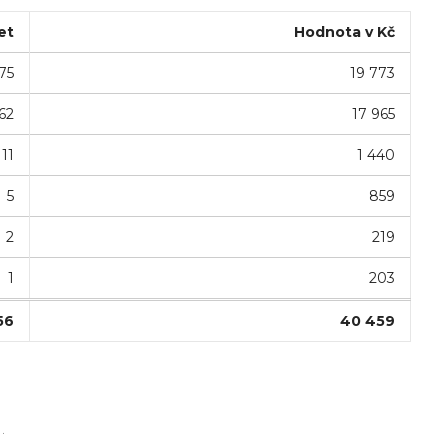
et
Hodnota v Kč
75
19 773
62
17 965
11
1 440
5
859
2
219
1
203
56
40 459
.