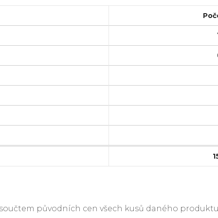
Poč
1
je součtem původních cen všech kusů daného produktu