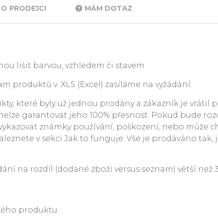
O PRODEJCI
MÁM DOTAZ
ou lišit barvou, vzhledem či stavem.
m produktů v .XLS (Excel) zasíláme na vyžádání.
y, které byly už jednou prodány a zákazník je vrátil p
. nelze garantovat jeho 100% přesnost. Pokud bude rozdí
ykazovat známky používání, poškození, nebo může c
leznete v sekci Jak to funguje. Vše je prodáváno tak, j
 na rozdíl (dodané zboží versus seznam) větší než 3 %
ného produktu.