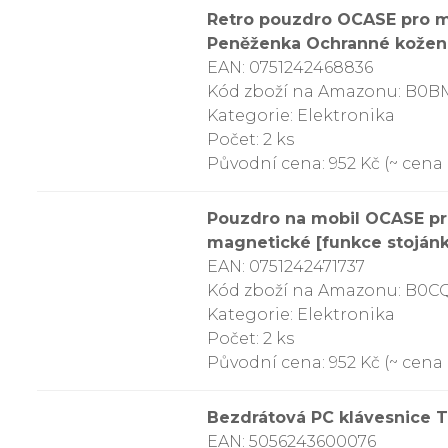
Retro pouzdro OCASE pro mo
Peněženka Ochranné kožené 
EAN: 0751242468836
Kód zboží na Amazonu: B0
Kategorie: Elektronika
Počet: 2 ks
Původní cena: 952 Kč (~ cena 
Pouzdro na mobil OCASE pr
magnetické [funkce stoján
EAN: 0751242471737
Kód zboží na Amazonu: B0
Kategorie: Elektronika
Počet: 2 ks
Původní cena: 952 Kč (~ cena 
Bezdrátová PC klávesnice 
EAN: 5056243600076