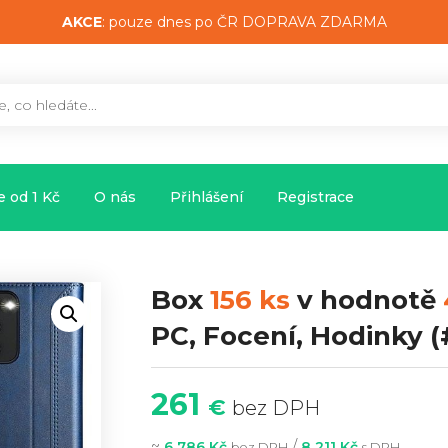
AKCE
: pouze dnes po ČR DOPRAVA ZDARMA
 od 1 Kč
O nás
Přihlášení
Registrace
Box
156 ks
v hodnotě
PC, Focení, Hodinky
(
261
€
bez DPH
~
/
6 786 Kč
8 211 Kč
bez DPH
s DPH