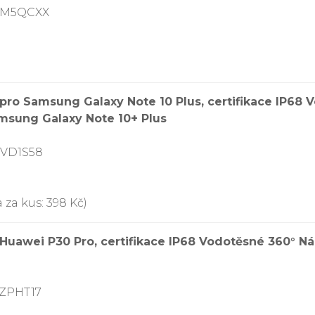
7FM5QCXX
ro Samsung Galaxy Note 10 Plus, certifikace IP68
msung Galaxy Note 10+ Plus
VVD1S58
 za kus: 398 Kč)
uawei P30 Pro, certifikace IP68 Vodotěsné 360° N
TZPHT17