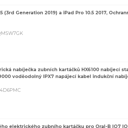
.5 (3rd Generation 2019) a iPad Pro 10.5 2017, Ochra
7QMSW7GK
cká nabíječka zubních kartáčků HX6100 nabíjecí st
0 voděodolný IPX7 napájecí kabel indukční nabíje
7V4D6PMC
ho elektrického zubního kartáčku pro Oral-B IO7 IO