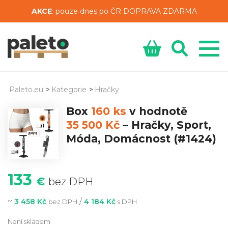
AKCE
: pouze dnes po ČR DOPRAVA ZDARMA
Paleto.eu
>
Kategorie
>
Hračky
Box
160 ks
v hodnotě
35 500 Kč
–
Hračky, Sport,
Móda, Domácnost
(#1424)
133
€
bez DPH
~
/
3 458 Kč
4 184 Kč
bez DPH
s DPH
Není skladem