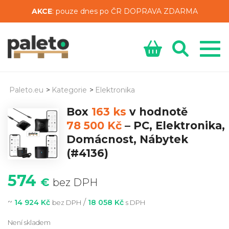
AKCE
: pouze dnes po ČR DOPRAVA ZDARMA
Paleto.eu
>
Kategorie
>
Elektronika
Box
163 ks
v hodnotě
78 500 Kč
–
PC, Elektronika,
Domácnost, Nábytek
(#4136)
574
€
bez DPH
~
/
14 924 Kč
18 058 Kč
bez DPH
s DPH
Není skladem