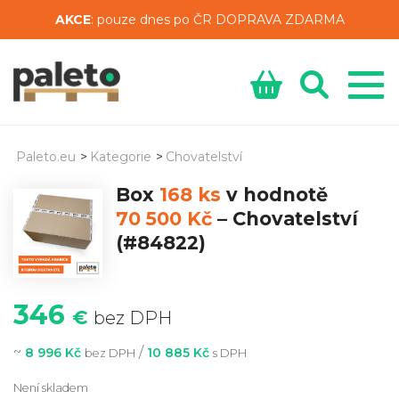
AKCE
: pouze dnes po ČR DOPRAVA ZDARMA
Paleto.eu
>
Kategorie
>
Chovatelství
Box
168 ks
v hodnotě
70 500 Kč
–
Chovatelství
(#84822)
346
€
bez DPH
~
/
8 996 Kč
10 885 Kč
bez DPH
s DPH
Není skladem