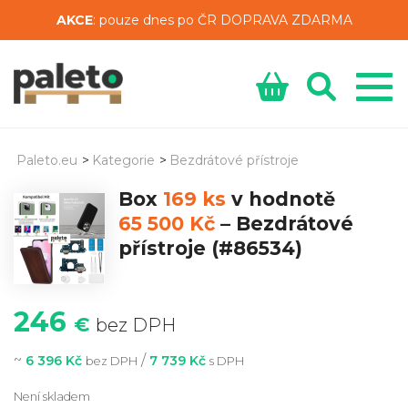
AKCE
: pouze dnes po ČR DOPRAVA ZDARMA
Paleto.eu
>
Kategorie
>
Bezdrátové přístroje
Box
169 ks
v hodnotě
65 500 Kč
–
Bezdrátové
přístroje
(#86534)
246
€
bez DPH
~
/
6 396 Kč
7 739 Kč
bez DPH
s DPH
Není skladem