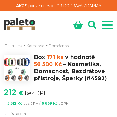
AKCE
: pouze dnes po ČR DOPRAVA ZDARMA
Paleto.eu
>
Kategorie
>
Domácnost
Box
171 ks
v hodnotě
56 500 Kč
–
Kosmetika,
Domácnost, Bezdrátové
přístroje, Šperky
(#4592)
212
€
bez DPH
~
/
5 512 Kč
6 669 Kč
bez DPH
s DPH
Není skladem