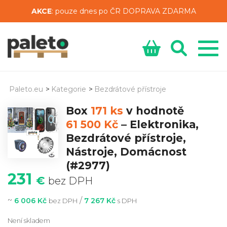
AKCE
: pouze dnes po ČR DOPRAVA ZDARMA
Paleto.eu
>
Kategorie
>
Bezdrátové přístroje
Box
171 ks
v hodnotě
61 500 Kč
–
Elektronika,
Bezdrátové přístroje,
Nástroje, Domácnost
(#2977)
231
€
bez DPH
~
/
6 006 Kč
7 267 Kč
bez DPH
s DPH
Není skladem