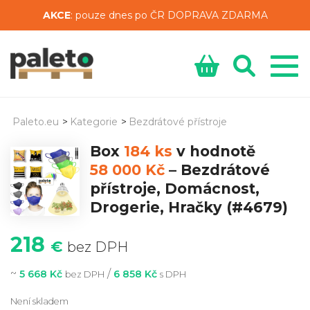
AKCE
: pouze dnes po ČR DOPRAVA ZDARMA
Paleto.eu
>
Kategorie
>
Bezdrátové přístroje
Box
184 ks
v hodnotě
58 000 Kč
–
Bezdrátové
přístroje, Domácnost,
Drogerie, Hračky
(#4679)
218
€
bez DPH
~
/
5 668 Kč
6 858 Kč
bez DPH
s DPH
Není skladem