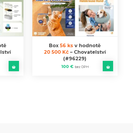
otě
Box
56 ks
v hodnotě
lství
20 500 Kč
–
Chovatelství
(#96229)
100
€
bez DPH