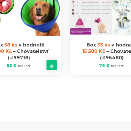
ox
58 ks
v hodnotě
Box
53 ks
v hodn
00 Kč
–
Chovatelství
15 500 Kč
–
Chovate
(#99718)
(#96480)
63
€
76
€
bez DPH
bez DPH