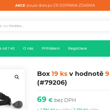
AKCE
: pouze dnes po ČR DOPRAVA ZDARMA
 od 1 Kč
O nás
Přihlášení
Registrace
Box
19 ks
v hodnotě
9
(#79206)
69
€
bez DPH
~
/
1 794 Kč
2 170 Kč
bez DPH
s DPH