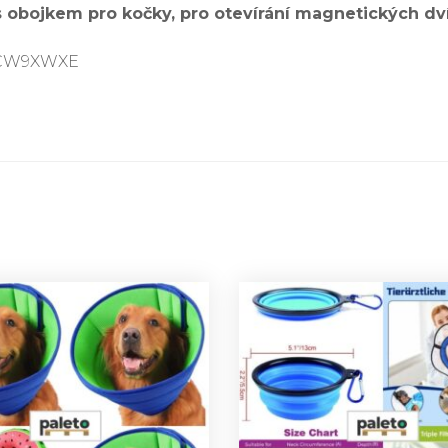
 obojkem pro kočky, pro otevírání magnetických dví
0CW9XWXE