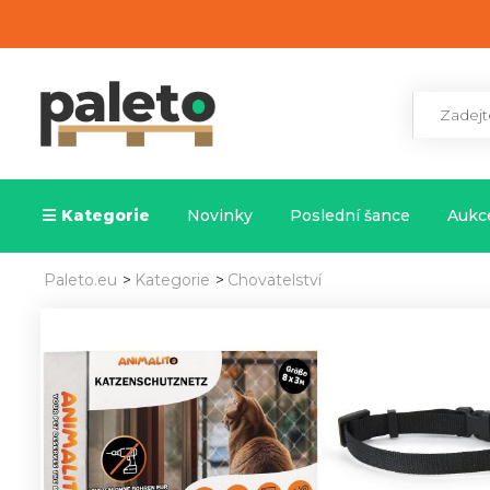
Kategorie
Novinky
Poslední šance
Aukce
Paleto.eu
>
Kategorie
>
Chovatelství