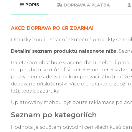
POPIS
DOPRAVA A PLATBA
AKCE: DOPRAVA PO ČR ZDARMA!
Obrázky jsou ilustrační, skutečné produkty se moh
Detailní seznam produktů naleznete níže.
Sezna
Paleta/box obsahuje vrácené zboží, nebo-li produkt
soupis zboží se může lišit o +-3 % nebo +-3 ks tzn
poskytneme adekvátní kompenzaci. Zboží může v
dodávané příslušenství. Více o charakteru zboží na
leží, tedy bez záruky.
Uplatňovány mohou být pouze reklamace po dodání
Seznam po kategoriích
Hodnota je součtem původní cen všech kusů da