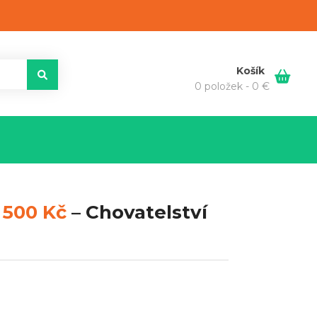
Košík
0 položek -
0
€
 500 Kč
–
Chovatelství