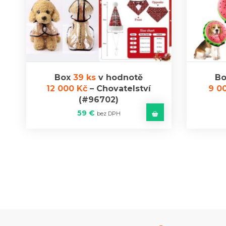
Box
39 ks
v hodnotě
B
12 000 Kč
–
Chovatelství
9 0
(#96702)
59
€
bez DPH