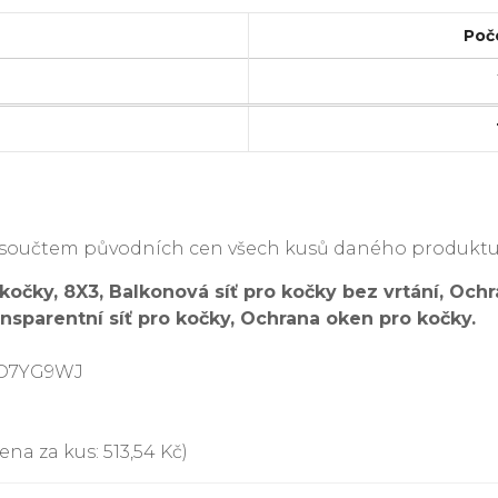
Poč
je součtem původních cen všech kusů daného produktu
kočky, 8X3, Balkonová síť pro kočky bez vrtání, Ochr
ansparentní síť pro kočky, Ochrana oken pro kočky.
DD7YG9WJ
ena za kus: 513,54 Kč)