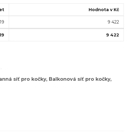
et
Hodnota v Kč
19
9 422
19
9 422
.
anná síť pro kočky, Balkonová síť pro kočky,