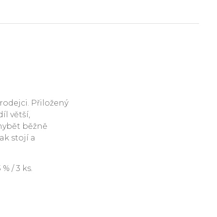
rodejci. Přiložený
l větší,
hybět běžně
ak stojí a
 / 3 ks.