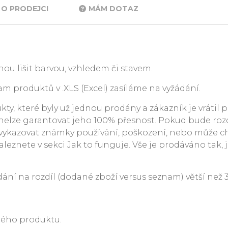
O PRODEJCI
MÁM DOTAZ
ou lišit barvou, vzhledem či stavem.
m produktů v .XLS (Excel) zasíláme na vyžádání.
y, které byly už jednou prodány a zákazník je vrátil p
. nelze garantovat jeho 100% přesnost. Pokud bude rozdí
ykazovat známky používání, poškození, nebo může c
leznete v sekci Jak to funguje. Vše je prodáváno tak, j
 na rozdíl (dodané zboží versus seznam) větší než 3 %
ného produktu.