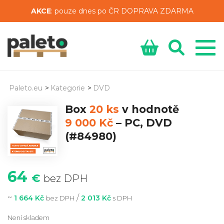
AKCE
: pouze dnes po ČR DOPRAVA ZDARMA
Paleto.eu
>
Kategorie
>
DVD
Box
20 ks
v hodnotě
9 000 Kč
–
PC, DVD
(#84980)
64
€
bez DPH
~
/
1 664 Kč
2 013 Kč
bez DPH
s DPH
Není skladem