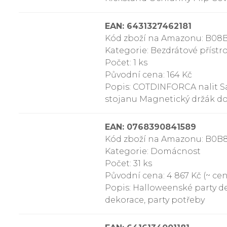
EAN: 6431327462181
Kód zboží na Amazonu: B0
Kategorie: Bezdrátové přístr
Počet: 1 ks
Původní cena: 164 Kč
Popis: COTDINFORCA nalit Sa
stojanu Magnetický držák do
EAN: 0768390841589
Kód zboží na Amazonu: B0B
Kategorie: Domácnost
Počet: 31 ks
Původní cena: 4 867 Kč (~ cena
Popis: Halloweenské party d
dekorace, party potřeby