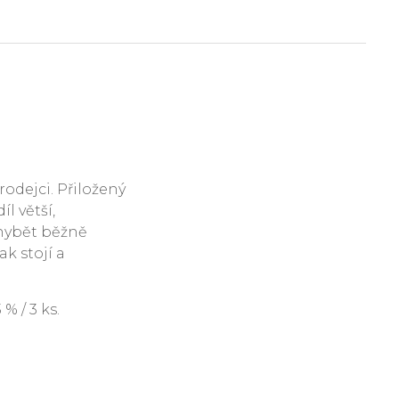
rodejci. Přiložený
l větší,
hybět běžně
ak stojí a
 / 3 ks.