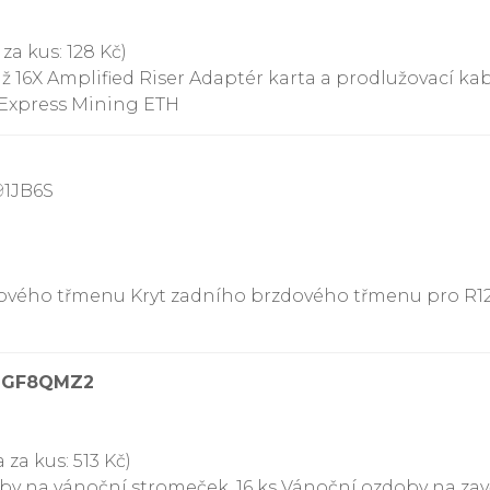
za kus: 128 Kč)
až 16X Amplified Riser Adaptér karta a prodlužovací ka
a Express Mining ETH
91JB6S
dového třmenu Kryt zadního brzdového třmenu pro R1
09GF8QMZ2
 za kus: 513 Kč)
y na vánoční stromeček, 16 ks Vánoční ozdoby na zavě