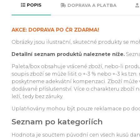
POPIS
DOPRAVA A PLATBA
AKCE: DOPRAVA PO ČR ZDARMA!
Obrázky jsou ilustrační, skutečné produkty se moh
Detailní seznam produktů naleznete níže.
Sezna
Paleta/box obsahuje vrácené zboží, nebo-li produkt
soupis zboží se může lišit o +-3 % nebo +-3 ks tzn
poskytneme adekvátní kompenzaci. Zboží může v
dodávané příslušenství. Více o charakteru zboží na
leží, tedy bez záruky.
Uplatňovány mohou být pouze reklamace po dodání
Seznam po kategoriích
Hodnota je součtem původní cen všech kusů da