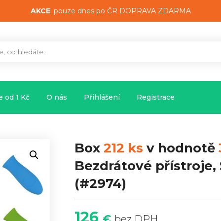
AKCE
: pouze dnes po ČR DOPRAVA ZDARMA
 od 1 Kč
O nás
Přihlášení
Registrace
Box
212 ks
v hodnotě
Bezdrátové přístroje,
(#2974)
126
€
bez DPH