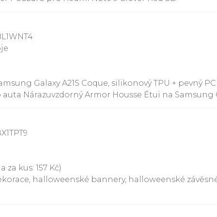
8BL1WNT4
oje
msung Galaxy A21S Coque, silikonový TPU + pevný PC
 auta Nárazuvzdorný Armor Housse Étui na Samsung Ga
8X1TPT9
 za kus: 157 Kč)
ekorace, halloweenské bannery, halloweenské závěsné