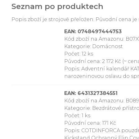
Seznam po produktech
Popis zboží je strojově přeložen. Původní cena 
EAN: 0748497444753
Kód zboží na Amazonu: B07
Kategorie: Domácnost
Počet: 12 ks
Původní cena: 2 172 Kč (~ cena
Popis: Adventní kalendář KA
narozeninovou oslavu do spr
EAN: 6431327384551
Kód zboží na Amazonu: B08
Kategorie: Bezdrátové přístr
Počet: 1 ks
Původní cena: 171 Kč
Popis: COTDINFORCA pouzdro
Kickstand Ochranný Flip Cov