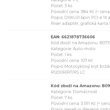
Počet: 3 ks
Původní cena: 384 Kč (~ cena 
Popis: DIWUJI 6pin PCI-e 1X 
Riser adaptér, grafická kart
EAN: 6621878736606
Kód zboží na Amazonu: B071
Kategorie: Auto-moto
Počet: 1 ks
Původní cena: 107 Kč
Popis: Motocyklový kryt brz
R1200R/RT/RS LC
Kód zboží na Amazonu: B
Kategorie: Domácnost
Počet: 7 ks
Původní cena: 3 591 Kč (~ cena
Popis: Herefun dřevěné ozdob