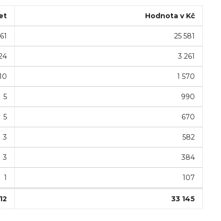
et
Hodnota v Kč
161
25 581
24
3 261
10
1 570
5
990
5
670
3
582
3
384
1
107
12
33 145