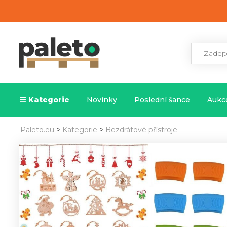
Kategorie
Novinky
Poslední šance
Aukce
Paleto.eu
>
Kategorie
>
Bezdrátové přístroje