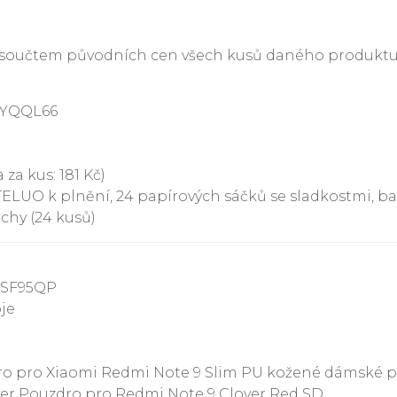
je součtem původních cen všech kusů daného produktu
XYQQL66
 za kus: 181 Kč)
TELUO k plnění, 24 papírových sáčků se sladkostmi, b
chy (24 kusů)
9SF95QP
oje
 pro Xiaomi Redmi Note 9 Slim PU kožené dámské po
er Pouzdro pro Redmi Note 9 Clover Red SD