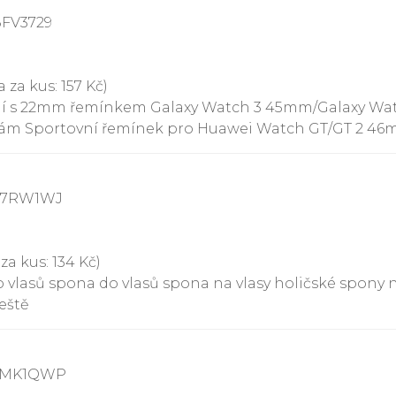
8FV3729
 za kus: 157 Kč)
ní s 22mm řemínkem Galaxy Watch 3 45mm/Galaxy Wat
kám Sportovní řemínek pro Huawei Watch GT/GT 2 46
787RW1WJ
za kus: 134 Kč)
lasů spona do vlasů spona na vlasy holičské spony na
eště
73MK1QWP