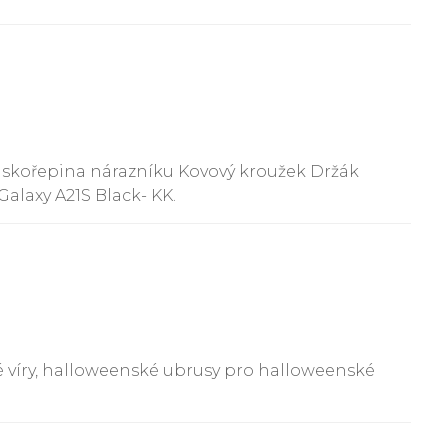
 skořepina nárazníku Kovový kroužek Držák
laxy A21S Black- KK.
 víry, halloweenské ubrusy pro halloweenské