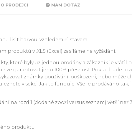
O PRODEJCI
MÁM DOTAZ
ou lišit barvou, vzhledem či stavem.
m produktů v .XLS (Excel) zasíláme na vyžádání.
y, které byly už jednou prodány a zákazník je vrátil p
. nelze garantovat jeho 100% přesnost. Pokud bude rozdí
ykazovat známky používání, poškození, nebo může c
leznete v sekci Jak to funguje. Vše je prodáváno tak, j
 na rozdíl (dodané zboží versus seznam) větší než 3 %
ného produktu.