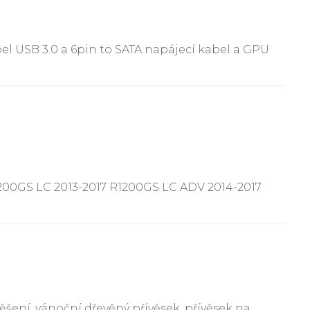
bel USB 3.0 a 6pin to SATA napájecí kabel a GPU
200GS LC 2013-2017 R1200GS LC ADV 2014-2017
šení, vánoční dřevěný přívěsek, přívěsek na