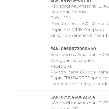
EAN: 6416134001181
Kód zboží na Amazonu: B08
Kategorie: Šperky
Počet: 10 ks
Původní cena: 1 570 Kč (~ cena
Popis: AOTVIRIS Kompatibil
Silikonový řemínek k hodin
EAN: 0868673000440
Kód zboží na Amazonu: B0
Kategorie: Kosmetika
Počet: 5 ks
Původní cena: 670 Kč (~ cena 
Popis: TRU BARBER spona do v
kadeřnické doplňky spony kl
EAN: 0799460822696
Kód zboží na Amazonu: B0
Kategorie: PC