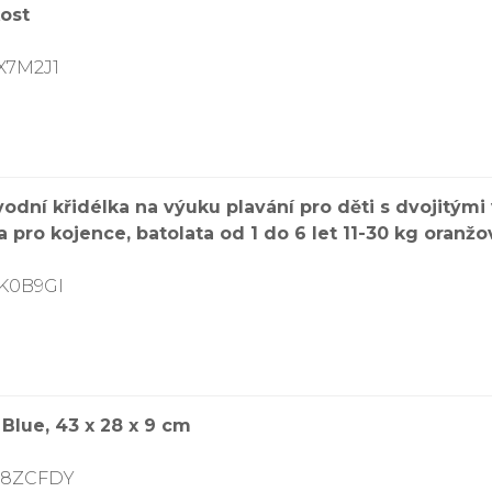
kost
X7M2J1
odní křidélka na výuku plavání pro děti s dvojitý
pro kojence, batolata od 1 do 6 let 11-30 kg oranžo
AK0B9GI
lue, 43 x 28 x 9 cm
038ZCFDY