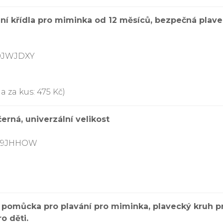
dní křídla pro miminka od 12 měsíců, bezpečná pl
00JWJDXY
a za kus: 475 Kč)
erná, univerzální velikost
079JHHOW
 pomůcka pro plavání pro miminka, plavecký kruh pr
o děti.