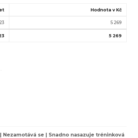
et
Hodnota v Kč
23
5 269
23
5 269
.
 | Nezamotává se | Snadno nasazuje tréninková