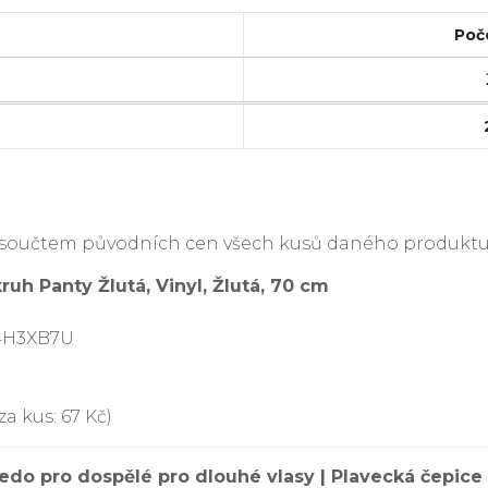
Poč
je součtem původních cen všech kusů daného produktu
ruh Panty Žlutá, Vinyl, Žlutá, 70 cm
04H3XB7U
a kus: 67 Kč)
edo pro dospělé pro dlouhé vlasy | Plavecká čepice