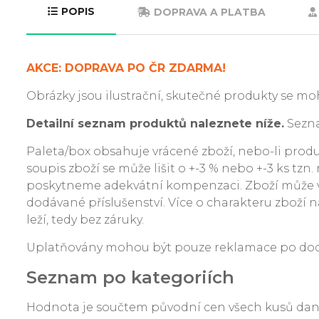
POPIS
DOPRAVA A PLATBA
AKCE: DOPRAVA PO ČR ZDARMA!
Obrázky jsou ilustrační, skutečné produkty se moh
Detailní seznam produktů naleznete níže.
Sezna
Paleta/box obsahuje vrácené zboží, nebo-li produkt
soupis zboží se může lišit o +-3 % nebo +-3 ks tzn
poskytneme adekvátní kompenzaci. Zboží může v
dodávané příslušenství. Více o charakteru zboží na
leží, tedy bez záruky.
Uplatňovány mohou být pouze reklamace po dodání
Seznam po kategoriích
Hodnota je součtem původní cen všech kusů da