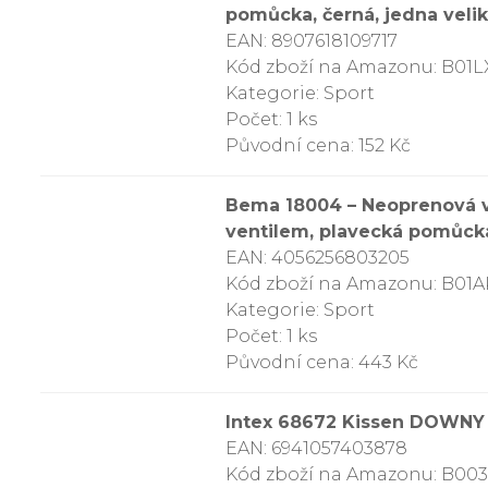
pomůcka, černá, jedna veli
EAN: 8907618109717
Kód zboží na Amazonu: B01L
Kategorie: Sport
Počet: 1 ks
Původní cena: 152 Kč
Bema 18004 – Neoprenová v
ventilem, plavecká pomůcka 
EAN: 4056256803205
Kód zboží na Amazonu: B01
Kategorie: Sport
Počet: 1 ks
Původní cena: 443 Kč
Intex 68672 Kissen DOWNY B
EAN: 6941057403878
Kód zboží na Amazonu: B0