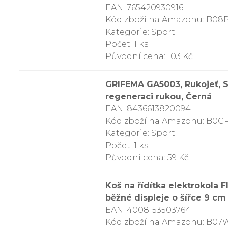
EAN: 765420930916
Kód zboží na Amazonu: B0
Kategorie: Sport
Počet: 1 ks
Původní cena: 103 Kč
GRIFEMA GA5003, Rukojeť, Si
regeneraci rukou, Černá
EAN: 8436613820094
Kód zboží na Amazonu: B0
Kategorie: Sport
Počet: 1 ks
Původní cena: 59 Kč
Koš na řídítka elektrokola 
běžné displeje o šířce 9 cm
EAN: 4008153503764
Kód zboží na Amazonu: B0