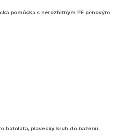
avecká pomůcka s nerozbitným PE pěnovým
o batolata, plavecký kruh do bazénu,