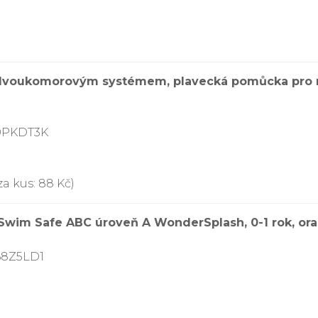
 dvoukomorovým systémem, plavecká pomůcka pro mal
00PKDT3K
za kus: 88 Kč)
Swim Safe ABC úroveň A WonderSplash, 0-1 rok, or
68Z5LD1