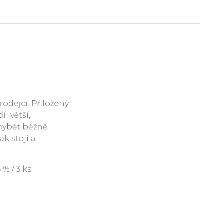
rodejci. Přiložený
l větší,
hybět běžně
ak stojí a
 / 3 ks.