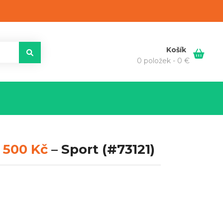
Košík
0 položek -
0
€
 500 Kč
–
Sport
(#73121)