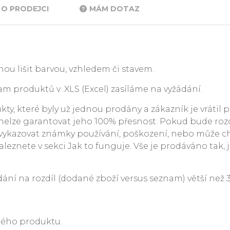
O PRODEJCI
MÁM DOTAZ
ou lišit barvou, vzhledem či stavem.
m produktů v .XLS (Excel) zasíláme na vyžádání.
y, které byly už jednou prodány a zákazník je vrátil p
. nelze garantovat jeho 100% přesnost. Pokud bude rozdí
ykazovat známky používání, poškození, nebo může c
leznete v sekci Jak to funguje. Vše je prodáváno tak, j
 na rozdíl (dodané zboží versus seznam) větší než 3 %
ného produktu.