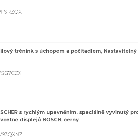
8PFSRZQX
lový trénink s úchopem a počítadlem, Nastavitelný 
CPSG7CZX
FISCHER s rychlým upevněním, speciálně vyvinutý pr
 včetně displejů BOSCH, černý
7W93QXNZ