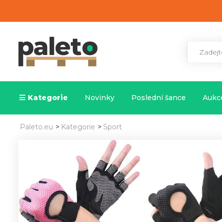
Kategorie
Novinky
Poslední šance
Aukce
Paleto.eu
>
Kategorie
>
Sport