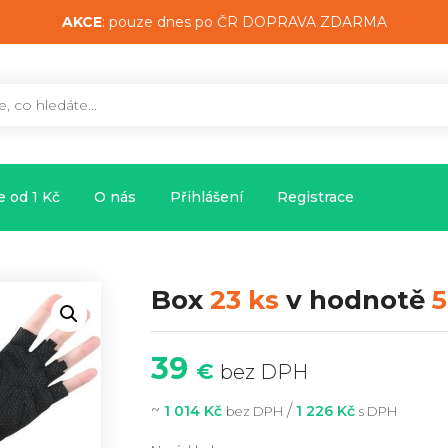
AKCE
: pouze dnes po ČR DOPRAVA ZDARMA
 od 1 Kč
O nás
Přihlášení
Registrace
Box
23 ks
v hodnotě
5
39
€
bez DPH
~
/
1 014 Kč
1 226 Kč
bez DPH
s DPH