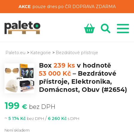
AKCE
: pouze dnes po ČR DOPRAVA ZDARMA
Paleto.eu
>
Kategorie
>
Bezdrátové přístroje
Box
239 ks
v hodnotě
53 000 Kč
–
Bezdrátové
přístroje, Elektronika,
Domácnost, Obuv
(#2654)
199
€
bez DPH
~
/
5 174 Kč
6 260 Kč
bez DPH
s DPH
Není skladem