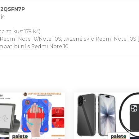
92QSFN7P
oje
a za kus: 179 Kč)
edmi Note 10/Note 10S, tvrzené sklo Redmi Note 10S [Pl
ompatibilní s Redmi Note 10