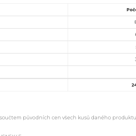
Poč
2
je součtem původních cen všech kusů daného produktu