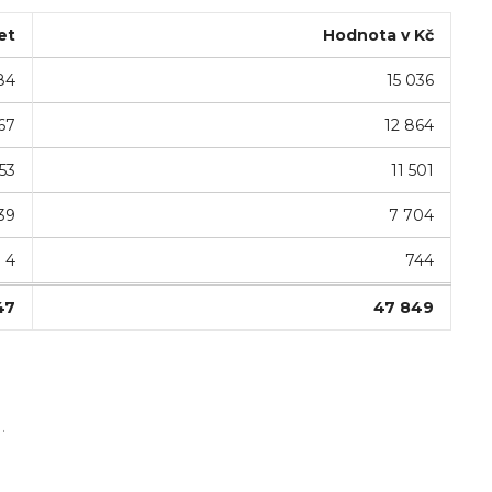
et
Hodnota v Kč
84
15 036
67
12 864
53
11 501
39
7 704
4
744
47
47 849
.