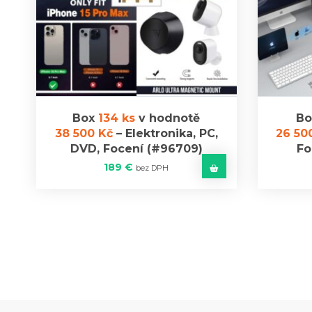
Box
134 ks
v hodnotě
B
38 500 Kč
–
Elektronika, PC,
26 50
DVD, Focení
(#96709)
Fo
189
€
bez DPH