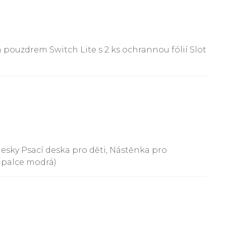
ouzdrem Switch Lite s 2 ks ochrannou fólií Slot
desky Psací deska pro děti, Nástěnka pro
5 palce modrá)