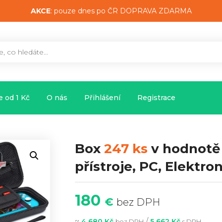
AKCE
: pouze dnes po ČR DOPRAVA ZDARMA
 od 1 Kč
O nás
Přihlášení
Registrace
Box
247 ks
v hodnot
přístroje, PC, Elektr
180
€
bez DPH
~
/
4 680 Kč
5 662 Kč
bez DPH
s DPH