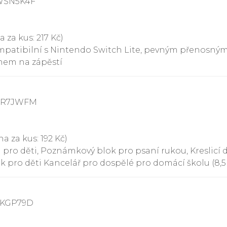
7WSN5K4F
a za kus: 217 Kč)
atibilní s Nintendo Switch Lite, pevným přenosným p
hem na zápěstí
87R7JWFM
a za kus: 192 Kč)
a pro děti, Poznámkový blok pro psaní rukou, Kreslicí 
ek pro děti Kancelář pro dospělé pro domácí školu (8,
LKGP79D