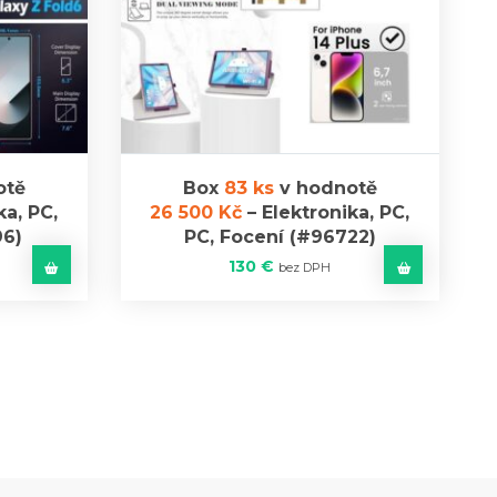
otě
Box
83 ks
v hodnotě
ka, PC,
26 500 Kč
–
Elektronika, PC,
6)
PC, Focení
(#96722)
130
€
bez DPH