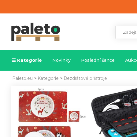
Kategorie
Novinky
Poslední šance
Aukce
Paleto.eu
>
Kategorie
>
Bezdrátové přístroje