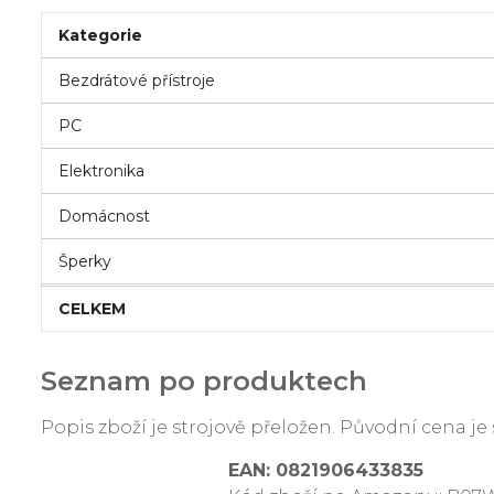
Kategorie
Bezdrátové přístroje
PC
Elektronika
Domácnost
Šperky
CELKEM
Seznam po produktech
Popis zboží je strojově přeložen. Původní cena 
EAN: 0821906433835