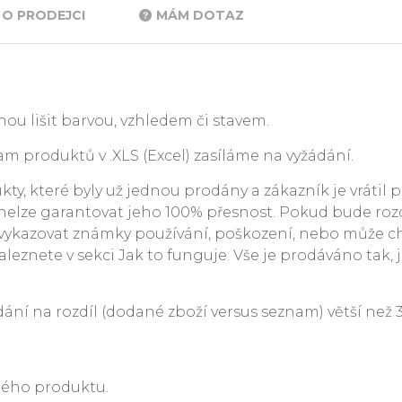
O PRODEJCI
MÁM DOTAZ
ou lišit barvou, vzhledem či stavem.
m produktů v .XLS (Excel) zasíláme na vyžádání.
y, které byly už jednou prodány a zákazník je vrátil p
. nelze garantovat jeho 100% přesnost. Pokud bude rozdí
ykazovat známky používání, poškození, nebo může c
leznete v sekci Jak to funguje. Vše je prodáváno tak, j
 na rozdíl (dodané zboží versus seznam) větší než 3 %
ného produktu.