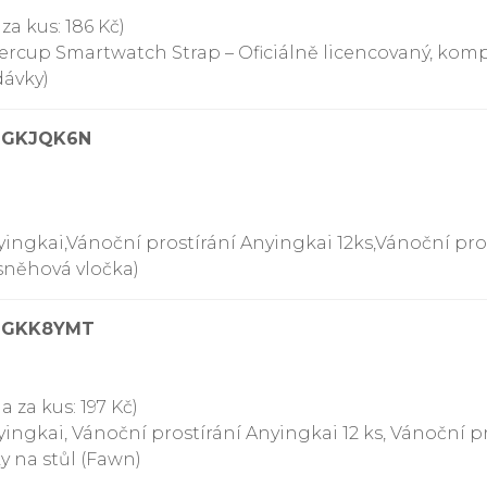
za kus: 186 Kč)
ercup Smartwatch Strap – Oficiálně licencovaný, kompa
dávky)
09GKJQK6N
yingkai,Vánoční prostírání Anyingkai 12ks,Vánoční pros
(sněhová vločka)
09GKK8YMT
 za kus: 197 Kč)
ingkai, Vánoční prostírání Anyingkai 12 ks, Vánoční pro
y na stůl (Fawn)