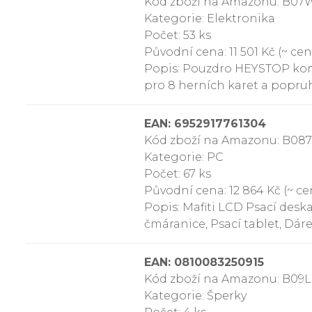
Kód zboží na Amazonu: B0
Kategorie: Elektronika
Počet: 53 ks
Původní cena: 11 501 Kč (~ cen
Popis: Pouzdro HEYSTOP komp
pro 8 herních karet a popru
EAN: 6952917761304
Kód zboží na Amazonu: B0
Kategorie: PC
Počet: 67 ks
Původní cena: 12 864 Kč (~ cen
Popis: Mafiti LCD Psací desk
čmáranice, Psací tablet, Dár
EAN: 0810083250915
Kód zboží na Amazonu: B09
Kategorie: Šperky