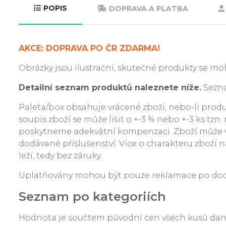
POPIS
DOPRAVA A PLATBA
AKCE: DOPRAVA PO ČR ZDARMA!
Obrázky jsou ilustrační, skutečné produkty se moh
Detailní seznam produktů naleznete níže.
Sezna
Paleta/box obsahuje vrácené zboží, nebo-li produkt
soupis zboží se může lišit o +-3 % nebo +-3 ks tzn
poskytneme adekvátní kompenzaci. Zboží může v
dodávané příslušenství. Více o charakteru zboží na
leží, tedy bez záruky.
Uplatňovány mohou být pouze reklamace po dodání
Seznam po kategoriích
Hodnota je součtem původní cen všech kusů da