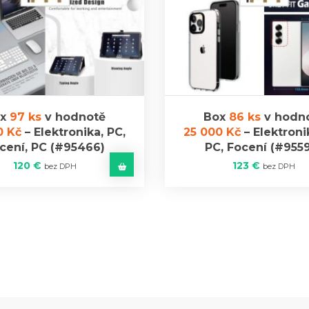
ox
97 ks
v hodnotě
Box
86 ks
v hodn
0 Kč
–
Elektronika, PC,
25 000 Kč
–
Elektroni
cení, PC
(#95466)
PC, Focení
(#9559
120
€
123
€
bez DPH
bez DPH