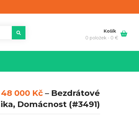
Košík
0 položek -
0
€
ě
48 000 Kč
–
Bezdrátové
onika, Domácnost
(#3491)