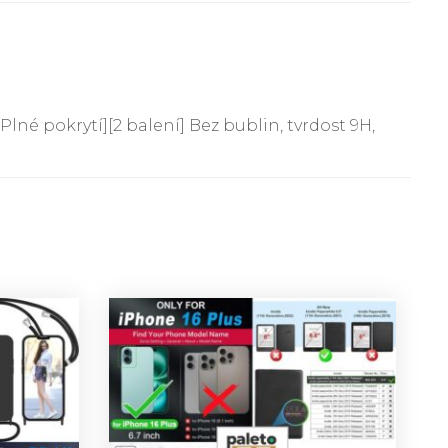
né pokrytí][2 balení] Bez bublin, tvrdost 9H,