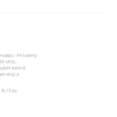
rodejci. Přiložený
l větší,
hybět běžně
ak stojí a
 / 3 ks.