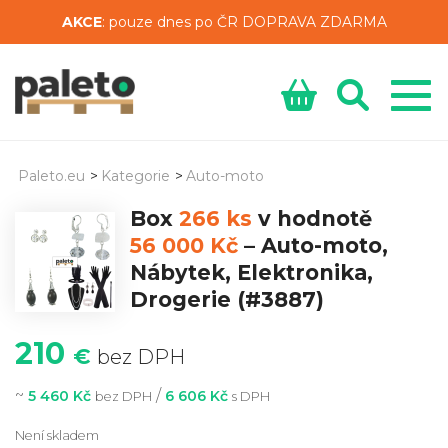
AKCE
: pouze dnes po ČR DOPRAVA ZDARMA
Paleto.eu
>
Kategorie
>
Auto-moto
Box
266 ks
v hodnotě
56 000 Kč
–
Auto-moto,
Nábytek, Elektronika,
Drogerie
(#3887)
210
€
bez DPH
~
/
5 460 Kč
6 606 Kč
bez DPH
s DPH
Není skladem