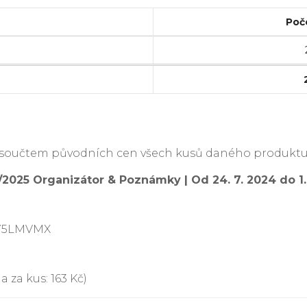
Poč
je součtem původních cen všech kusů daného produktu
25 Organizátor & Poznámky | Od 24. 7. 2024 do 1. 9.
CY5LMVMX
 za kus: 163 Kč)