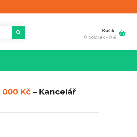
Košík
0 položek -
0
€
 000 Kč
–
Kancelář