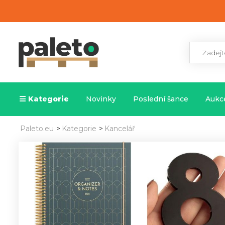
Kategorie
Novinky
Poslední šance
Aukce
Paleto.eu
>
Kategorie
>
Kancelář