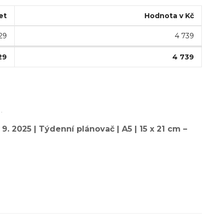
et
Hodnota v Kč
29
4 739
29
4 739
.
 2025 | Týdenní plánovač | A5 | 15 x 21 cm –