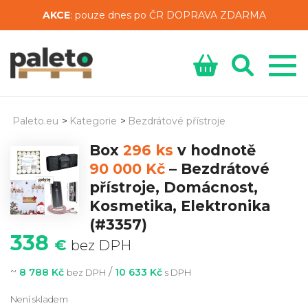
AKCE
: pouze dnes po ČR DOPRAVA ZDARMA
Paleto.eu
>
Kategorie
>
Bezdrátové přístroje
Box
296 ks
v hodnotě
90 000 Kč
–
Bezdrátové
přístroje, Domácnost,
Kosmetika, Elektronika
(#3357)
338
€
bez DPH
~
/
8 788 Kč
10 633 Kč
bez DPH
s DPH
Není skladem