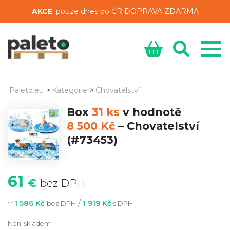
AKCE
: pouze dnes po ČR DOPRAVA ZDARMA
Paleto.eu
>
Kategorie
>
Chovatelství
Box
31 ks
v hodnotě
8 500 Kč
–
Chovatelství
(#73453)
61
€
bez DPH
~
/
1 586 Kč
1 919 Kč
bez DPH
s DPH
Není skladem