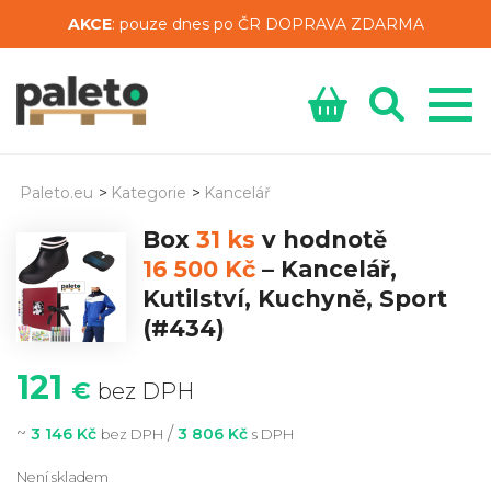
AKCE
: pouze dnes po ČR DOPRAVA ZDARMA
Paleto.eu
>
Kategorie
>
Kancelář
Box
31 ks
v hodnotě
16 500 Kč
–
Kancelář,
Kutilství, Kuchyně, Sport
(#434)
121
€
bez DPH
~
/
3 146 Kč
3 806 Kč
bez DPH
s DPH
Není skladem