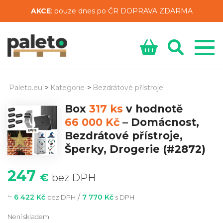
AKCE
: pouze dnes po ČR DOPRAVA ZDARMA
Paleto.eu
>
Kategorie
>
Bezdrátové přístroje
Box
317 ks
v hodnotě
66 000 Kč
–
Domácnost,
Bezdrátové přístroje,
Šperky, Drogerie
(#2872)
247
€
bez DPH
~
/
6 422 Kč
7 770 Kč
bez DPH
s DPH
Není skladem