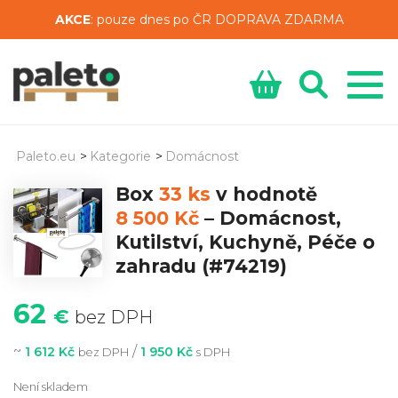
AKCE
: pouze dnes po ČR DOPRAVA ZDARMA
Paleto.eu
>
Kategorie
>
Domácnost
Box
33 ks
v hodnotě
8 500 Kč
–
Domácnost,
Kutilství, Kuchyně, Péče o
zahradu
(#74219)
62
€
bez DPH
~
/
1 612 Kč
1 950 Kč
bez DPH
s DPH
Není skladem