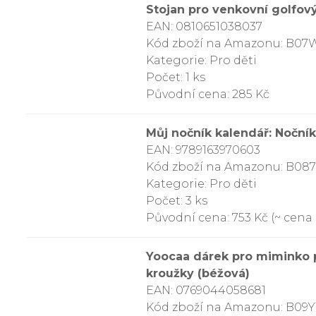
Stojan pro venkovní golfový
EAN: 0810651038037
Kód zboží na Amazonu: B
Kategorie: Pro děti
Počet: 1 ks
Původní cena: 285 Kč
Můj nočník kalendář: Noční
EAN: 9789163970603
Kód zboží na Amazonu: B0
Kategorie: Pro děti
Počet: 3 ks
Původní cena: 753 Kč (~ cena z
Yoocaa dárek pro miminko p
kroužky (béžová)
EAN: 0769044058681
Kód zboží na Amazonu: B09