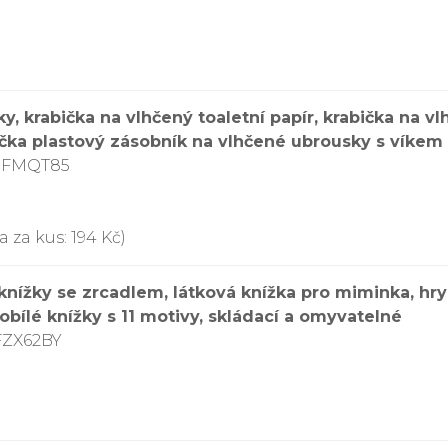
y, krabička na vlhčený toaletní papír, krabička na v
ička plastový zásobník na vlhčené ubrousky s víkem
9CFMQT85
 za kus: 194 Kč)
žky se zrcadlem, látková knížka pro miminka, hry 
bílé knížky s 11 motivy, skládací a omyvatelné
FZX62BY