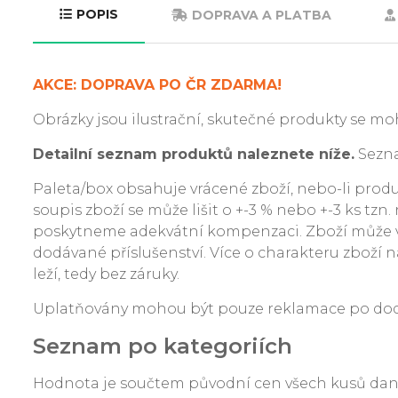
POPIS
DOPRAVA A PLATBA
AKCE: DOPRAVA PO ČR ZDARMA!
Obrázky jsou ilustrační, skutečné produkty se moh
Detailní seznam produktů naleznete níže.
Sezna
Paleta/box obsahuje vrácené zboží, nebo-li produkt
soupis zboží se může lišit o +-3 % nebo +-3 ks tzn
poskytneme adekvátní kompenzaci. Zboží může v
dodávané příslušenství. Více o charakteru zboží na
leží, tedy bez záruky.
Uplatňovány mohou být pouze reklamace po dodání
Seznam po kategoriích
Hodnota je součtem původní cen všech kusů da