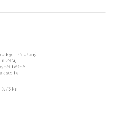
rodejci. Přiložený
l větší,
hybět běžně
ak stojí a
 / 3 ks.