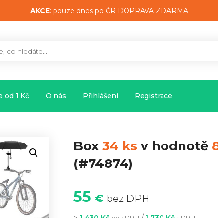
AKCE
: pouze dnes po ČR DOPRAVA ZDARMA
 od 1 Kč
O nás
Přihlášení
Registrace
Box
34 ks
v hodnotě
(#74874)
55
€
bez DPH
~
/
1 430 Kč
1 730 Kč
bez DPH
s DPH