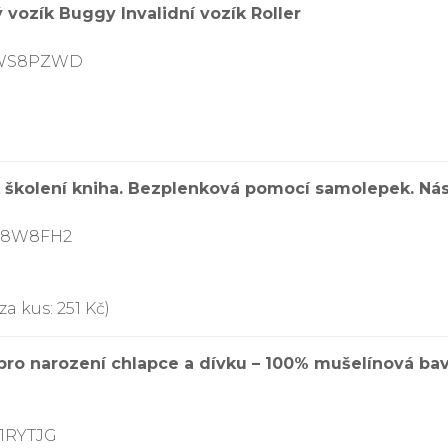
 vozík Buggy Invalidní vozík Roller
07WS8PZWD
k školení kniha. Bezplenková pomocí samolepek. Ná
878W8FH2
a kus: 251 Kč)
ro narození chlapce a dívku – 100% mušelínová bavl
Y1RYTJG