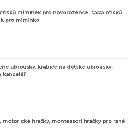
 otisků miminek pro novorozence, sada otisků
řek pro miminko
čené ubrousky, krabice na dětské ubrousky,
a kancelář
 motorické hračky, montessori hračky pro rané