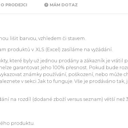
O PRODEJCI
MÁM DOTAZ
ou lišit barvou, vzhledem či stavem.
m produktů v .XLS (Excel) zasíláme na vyžádání.
y, které byly už jednou prodány a zákazník je vrátil p
. nelze garantovat jeho 100% přesnost. Pokud bude rozdí
ykazovat známky používání, poškození, nebo může c
leznete v sekci Jak to funguje. Vše je prodáváno tak, j
 na rozdíl (dodané zboží versus seznam) větší než 3 %
ného produktu.