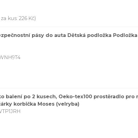
za kus: 226 Kč)
zpečnostní pásy do auta Dětská podložka Podložka 
5WNH9T4
o balení po 2 kusech, Oeko-tex100 prostěradlo pro
árky korbička Moses (velryba)
WTP1JRH