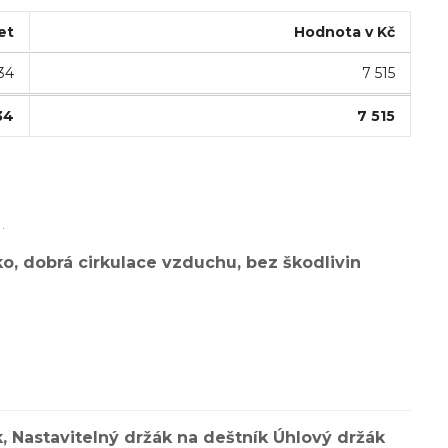
et
Hodnota v Kč
34
7 515
34
7 515
.
o, dobrá cirkulace vzduchu, bez škodlivin
k, Nastavitelný držák na deštník Úhlový držák