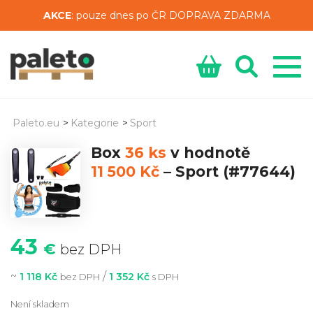
AKCE
: pouze dnes po ČR DOPRAVA ZDARMA
Paleto.eu
>
Kategorie
>
Sport
Box
36 ks
v hodnotě
11 500 Kč
–
Sport
(#77644)
43
€
bez DPH
~
/
1 118 Kč
1 352 Kč
bez DPH
s DPH
Není skladem