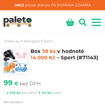
AKCE
: pouze dnes po ČR DOPRAVA ZDARMA
Paleto.eu
>
Kategorie
>
Sport
Box
38 ks
v hodnotě
14 000 Kč
–
Sport
(#71143)
99
€
bez DPH
~
/
2 574 Kč
3 114 Kč
bez DPH
s DPH
Není skladem