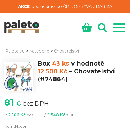
AKCE
: pouze dnes po ČR DOPRAVA ZDARMA
Paleto.eu
>
Kategorie
>
Chovatelství
Box
43 ks
v hodnotě
12 500 Kč
–
Chovatelství
(#74864)
81
€
bez DPH
~
/
2 106 Kč
2 548 Kč
bez DPH
s DPH
Není skladem