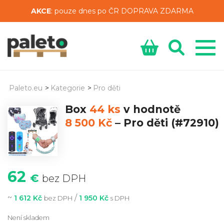
AKCE
: pouze dnes po ČR DOPRAVA ZDARMA
Paleto.eu
>
Kategorie
>
Pro děti
Box
44 ks
v hodnotě
8 500 Kč
–
Pro děti
(#72910)
62
€
bez DPH
~
/
1 612 Kč
1 950 Kč
bez DPH
s DPH
Není skladem