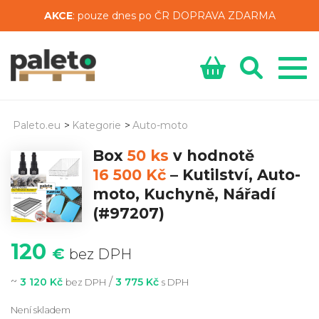
AKCE
: pouze dnes po ČR DOPRAVA ZDARMA
Paleto.eu
>
Kategorie
>
Auto-moto
Box
50 ks
v hodnotě
16 500 Kč
–
Kutilství, Auto-
moto, Kuchyně, Nářadí
(#97207)
120
€
bez DPH
~
/
3 120 Kč
3 775 Kč
bez DPH
s DPH
Není skladem