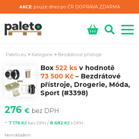
AKCE
: pouze dnes po ČR DOPRAVA ZDARMA
Paleto.eu
>
Kategorie
>
Bezdrátové přístroje
Box
522 ks
v hodnotě
73 500 Kč
–
Bezdrátové
přístroje, Drogerie, Móda,
Sport
(#3398)
276
€
bez DPH
~
/
7 176 Kč
8 682 Kč
bez DPH
s DPH
Není skladem