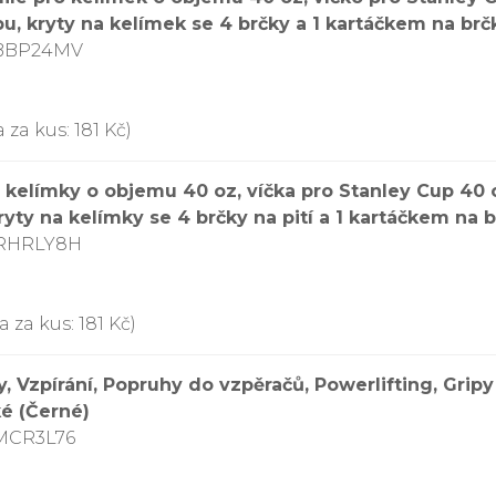
pu, kryty na kelímek se 4 brčky a 1 kartáčkem na brč
CBBP24MV
 za kus: 181 Kč)
 kelímky o objemu 40 oz, víčka pro Stanley Cup 40 
ryty na kelímky se 4 brčky na pití a 1 kartáčkem na 
DRHRLY8H
 za kus: 181 Kč)
 Vzpírání, Popruhy do vzpěračů, Powerlifting, Gripy
é (Černé)
CMCR3L76