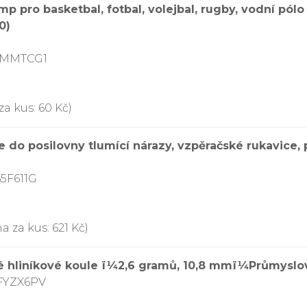
p pro basketbal, fotbal, volejbal, rugby, vodní pól
0)
72MMTCG1
za kus: 60 Kč)
ce do posilovny tlumící nárazy, vzpěračské rukavice
5F611G
a za kus: 621 Kč)
é hliníkové koule ï¼2,6 gramů, 10,8 mmï¼Průmyslov
FYZX6PV