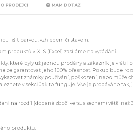
O PRODEJCI
MÁM DOTAZ
ou lišit barvou, vzhledem či stavem.
m produktů v .XLS (Excel) zasíláme na vyžádání.
y, které byly už jednou prodány a zákazník je vrátil p
. nelze garantovat jeho 100% přesnost. Pokud bude rozdí
ykazovat známky používání, poškození, nebo může c
leznete v sekci Jak to funguje. Vše je prodáváno tak, j
 na rozdíl (dodané zboží versus seznam) větší než 3 %
ného produktu.