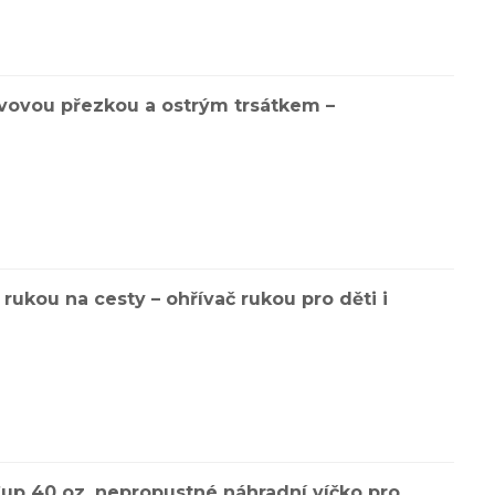
kovovou přezkou a ostrým trsátkem –
rukou na cesty – ohřívač rukou pro děti i
Cup 40 oz, nepropustné náhradní víčko pro