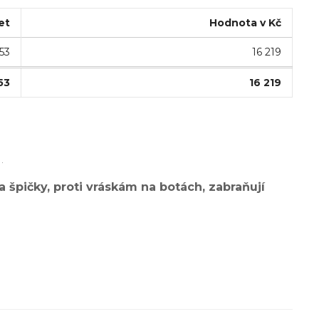
et
Hodnota v Kč
53
16 219
53
16 219
.
a špičky, proti vráskám na botách, zabraňují