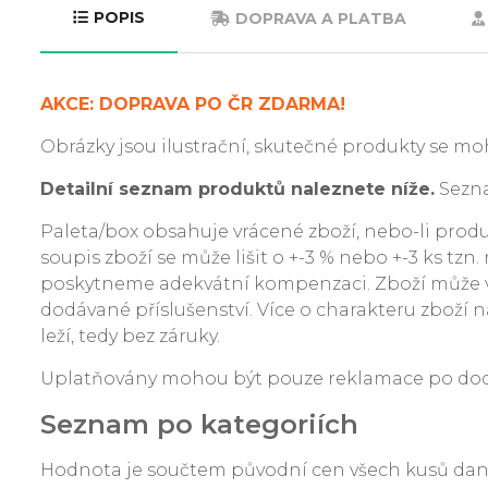
POPIS
DOPRAVA A PLATBA
AKCE: DOPRAVA PO ČR ZDARMA!
Obrázky jsou ilustrační, skutečné produkty se moh
Detailní seznam produktů naleznete níže.
Sezna
Paleta/box obsahuje vrácené zboží, nebo-li produkt
soupis zboží se může lišit o +-3 % nebo +-3 ks tzn
poskytneme adekvátní kompenzaci. Zboží může v
dodávané příslušenství. Více o charakteru zboží na
leží, tedy bez záruky.
Uplatňovány mohou být pouze reklamace po dodání
Seznam po kategoriích
Hodnota je součtem původní cen všech kusů da