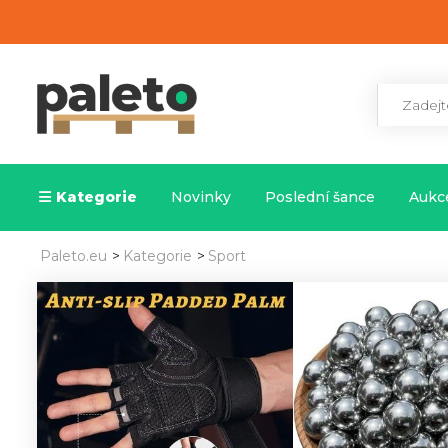
Kategorie
Novinky
Poslední šance
Aukce
Paleto.eu
>
Kategorie
>
Sport