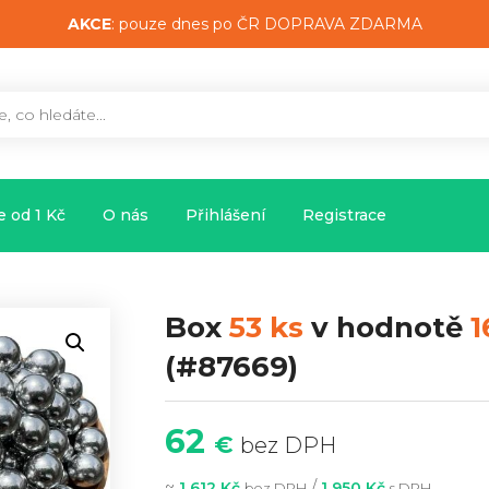
AKCE
: pouze dnes po ČR DOPRAVA ZDARMA
 od 1 Kč
O nás
Přihlášení
Registrace
Box
53 ks
v hodnotě
1
(#87669)
62
€
bez DPH
~
/
1 612 Kč
1 950 Kč
bez DPH
s DPH