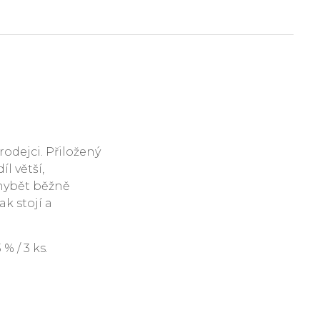
rodejci. Přiložený
l větší,
hybět běžně
ak stojí a
 / 3 ks.