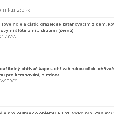
 za kus: 238 Kč)
golfové hole a čistič drážek se zatahovacím zipem, 
novými štětinami a drátem (černá)
8DN73VVZ
žitelný ohřívač kapes, ohřívač rukou click, ohřívač 
kou pro kempování, outdoor
CKW1B9C9
ile pro kelímek o objemu 40 oz, víčko pro Stanley 