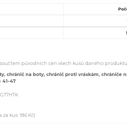
Poč
je součtem původních cen všech kusů daného produktu
y, chránič na boty, chránič proti vráskám, chrániče n
e 41-47
VGT7HTK
 za kus: 186 Kč)