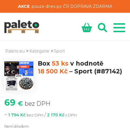
AKCE
: pouze dnes po ČR DOPRAVA ZDARMA
Paleto.eu
>
Kategorie
>
Sport
Box
53 ks
v hodnotě
18 500 Kč
–
Sport
(#87142)
69
€
bez DPH
~
/
1 794 Kč
2 170 Kč
bez DPH
s DPH
Není skladem